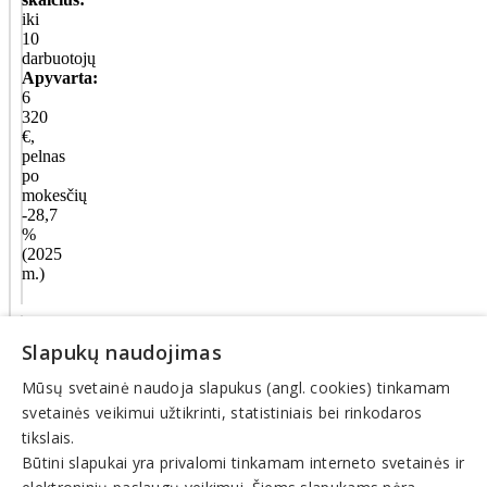
iki
10
darbuotojų
Apyvarta:
6
320
€,
pelnas
po
mokesčių
-28,7
%
(2025
m.)
Veiklos
Slapukų naudojimas
sritys
Mūsų svetainė naudoja slapukus (angl. cookies) tinkamam
Automobilių
svetainės veikimui užtikrinti, statistiniais bei rinkodaros
transportas,
tikslais.
paslaugos
Būtini slapukai yra privalomi tinkamam interneto svetainės ir