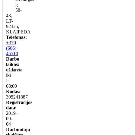
g.
58-
43,
LT-
92325,
KLAIPĖDA
Telefonas:
+370
(606)
45510
Darbo
laikas:
uždaryta
iki
I:
08:00
Kodas:
305241887
Registracijos
data:
2019-
09-
04
Darbuotojų
skaičius: