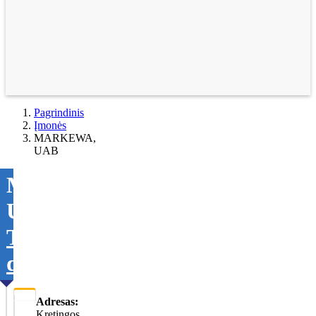
Pagrindinis
Įmonės
MARKEWA,
UAB
MARKEWA,
UAB
Tikslinti
duomenis
Adresas:
Kretingos