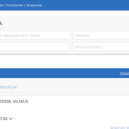
lba
Pasiūlymai
Straipsniai
A
Tiksli
rbuotojai
T-09308, VILNIUS
17:00