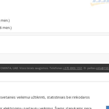
 mėn.)
06 mėn.)
FOMINTA, UAB. Visos teisės saugomos. Telefonas
+370 6900 1551
. El. paštas
info@1551
tainės veikimui užtikrinti, statistiniais bei rinkodaros
 ir elektroninių paslaugų veikimui. Šiems slapukams nėra