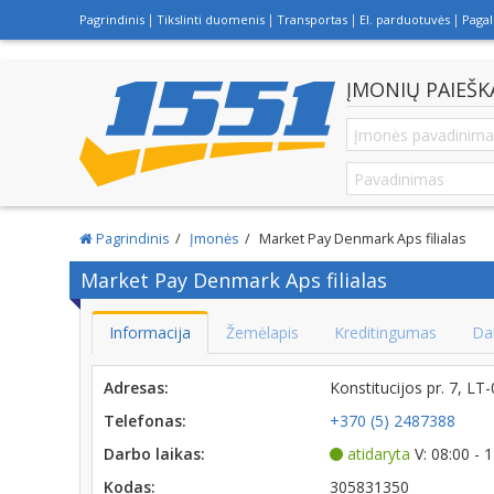
Pagrindinis
Tikslinti duomenis
Transportas
El. parduotuvės
Paga
ĮMONIŲ PAIEŠK
Pagrindinis
Įmonės
Market Pay Denmark Aps filialas
Market Pay Denmark Aps filialas
Informacija
Žemėlapis
Kreditingumas
Da
Adresas:
Konstitucijos pr. 7, L
Telefonas:
+370 (5) 2487388
Darbo laikas:
atidaryta
V: 08:00 - 
Kodas:
305831350