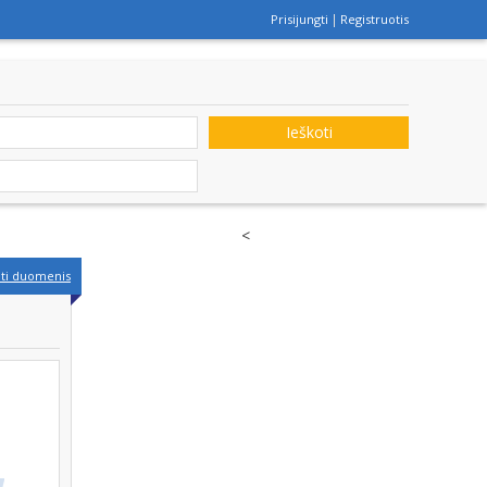
Prisijungti
Registruotis
Ieškoti
<
nti duomenis