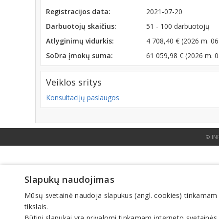
Registracijos data:
2021-07-20
Darbuotojų skaičius:
51 - 100 darbuotojų
Atlyginimų vidurkis:
4 708,40 € (2026 m. 06
SoDra įmokų suma:
61 059,98 € (2026 m. 
Veiklos sritys
Konsultacijų paslaugos
© IN
Slapukų naudojimas
Mūsų svetainė naudoja slapukus (angl. cookies) tinkamam sve
tikslais.
Būtini slapukai yra privalomi tinkamam interneto svetainės