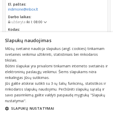
El. paštas:
indimone@inbox.lt
Darbo laikas:
uždaryta
iki I: 08:00
Kodas:
302572483
Slapukų naudojimas
Registracijos data:
2010-12-08
Mūsų svetainė naudoja slapukus (angl. cookies) tinkamam
svetainės veikimui užtikrinti, statistiniais bei rinkodaros
tikslais.
Būtini slapukai yra privalomi tinkamam interneto svetainės ir
elektroninių paslaugų veikimui. Šiems slapukams nėra
reikalingas Jūsų sutikimas.
Teisinis statusas: išregistruotas (nuo 2023-02-23)
Jūs galite atskirai sutikti su 3-ių šalių funkcinių, statistikos ir
rinkodaros slapukų naudojimu. Peržiūrėti slapukų sąrašą ir
Veiklos sritys
savo pasirinkimą galite valdyti paspaudę mygtuką "Slapukų
nustatymai".
Automobiliai, mikroautobusai, prekyba
SLAPUKŲ NUSTATYMAI