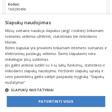
Kodas:
169290496
Registracijos data:
2002-02-28
Slapukų naudojimas
Mūsų svetainė naudoja slapukus (angl. cookies) tinkamam
svetainės veikimui užtikrinti, statistiniais bei rinkodaros
tikslais.
Būtini slapukai yra privalomi tinkamam interneto svetainės ir
elektroninių paslaugų veikimui. Šiems slapukams nėra
Teisinis statusas: išregistruotas (nuo 2025-08-20)
reikalingas Jūsų sutikimas.
Jūs galite atskirai sutikti su 3-ių šalių funkcinių, statistikos ir
Veiklos sritys
rinkodaros slapukų naudojimu. Peržiūrėti slapukų sąrašą ir
Kavinės, barai, restoranai
savo pasirinkimą galite valdyti paspaudę mygtuką "Slapukų
nustatymai".
Maisto, gėrimų pristatymas
SLAPUKŲ NUSTATYMAI
PATVIRTINTI VISUS
© INFOMINTA, UAB. Visos teisės saugomos. Telefonas
+370 6900 1551
. El. paštas
info@1551.info