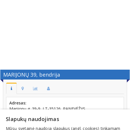
MARIJONŲ 39, bendrija
Adresas:
Marijonų g. 39-9, LT-35126, PANEVĖŽYS
Telefonas:
Slapukų naudojimas
+370 (656) 74312
Mūsų svetainė naudoja slapukus (angl. cookies) tinkamam