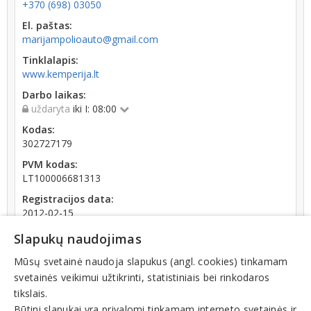
+370 (698) 03050
El. paštas:
marijampolioauto@gmail.com
Tinklalapis:
www.kemperija.lt
Darbo laikas:
uždaryta
iki I: 08:00
Kodas:
302727179
PVM kodas:
LT100006681313
Registracijos data:
2012-02-15
Darbuotojų skaičius:
Slapukų naudojimas
iki 10 darbuotojų
Mūsų svetainė naudoja slapukus (angl. cookies) tinkamam
Apyvarta:
svetainės veikimui užtikrinti, statistiniais bei rinkodaros
46 698 €, pelnas po mokesčių 26,2 % (2025 m.)
tikslais.
Būtini slapukai yra privalomi tinkamam interneto svetainės ir