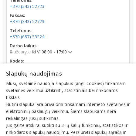
Telefonas:
+370 (343) 52723
Faksas:
+370 (343) 52723
Telefonas:
+370 (687) 55224
Darbo laikas:
uždaryta
iki V: 08:00 - 17:00
Kodas:
151431313
Slapukų naudojimas
Registracijos data:
2000-09-01
Mūsų svetainė naudoja slapukus (angl. cookies) tinkamam
svetainės veikimui užtikrinti, statistiniais bei rinkodaros
Apyvarta:
tikslais.
0 € (2025 m.)
Būtini slapukai yra privalomi tinkamam interneto svetainės ir
elektroninių paslaugų veikimui. Šiems slapukams nėra
reikalingas Jūsų sutikimas.
Jūs galite atskirai sutikti su 3-ių šalių funkcinių, statistikos ir
rinkodaros slapukų naudojimu. Peržiūrėti slapukų sąrašą ir