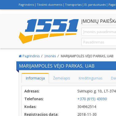
Pagrindinis
Tikslinti duomenis
Transportas
El. parduotuvės
Paga
ĮMONIŲ PAIEŠK
Pagrindinis
Įmonės
MARIJAMPOLĖS VĖJO PARKAS, UAB
MARIJAMPOLĖS VĖJO PARKAS, UAB
Informacija
Žemėlapis
Kreditingumas
Da
Adresas:
Svirnupio g. 10, LT-3
Telefonas:
+370 (615) 43090
Kodas:
304962514
Registracijos data:
2018-11-30