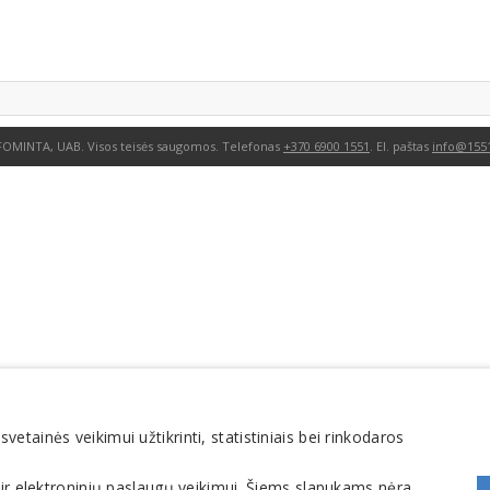
FOMINTA, UAB. Visos teisės saugomos. Telefonas
+370 6900 1551
. El. paštas
info@1551
tainės veikimui užtikrinti, statistiniais bei rinkodaros
 ir elektroninių paslaugų veikimui. Šiems slapukams nėra