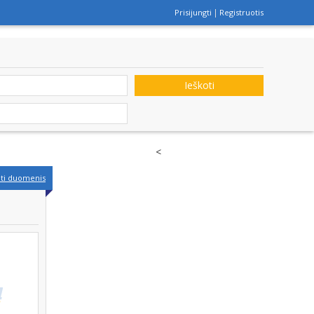
Prisijungti
Registruotis
Ieškoti
<
nti duomenis