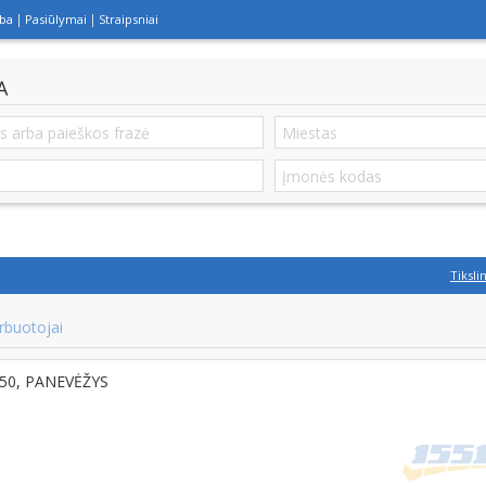
lba
Pasiūlymai
Straipsniai
A
Tiksli
rbuotojai
7450, PANEVĖŽYS