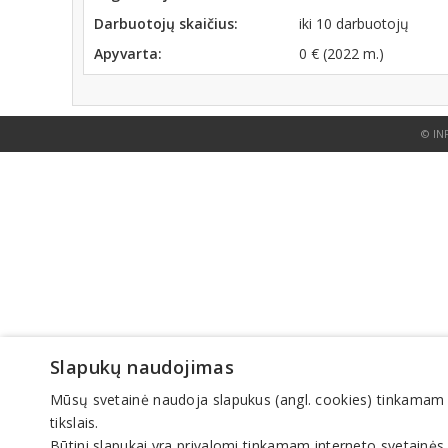
Darbuotojų skaičius:
iki 10 darbuotojų
Apyvarta:
0 € (2022 m.)
© IN
Slapukų naudojimas
Mūsų svetainė naudoja slapukus (angl. cookies) tinkamam sve
tikslais.
Būtini slapukai yra privalomi tinkamam interneto svetainės