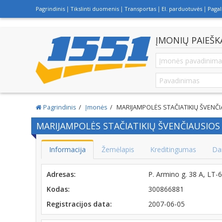
Pagrindinis
Tikslinti duomenis
Transportas
El. parduotuvės
Paga
ĮMONIŲ PAIEŠK
Pagrindinis
Įmonės
MARIJAMPOLĖS STAČIATIKIŲ ŠVENČI
MARIJAMPOLĖS STAČIATIKIŲ ŠVENČIAUSIOS 
Informacija
Žemėlapis
Kreditingumas
Da
Adresas:
P. Armino g. 38 A, L
Kodas:
300866881
Registracijos data:
2007-06-05