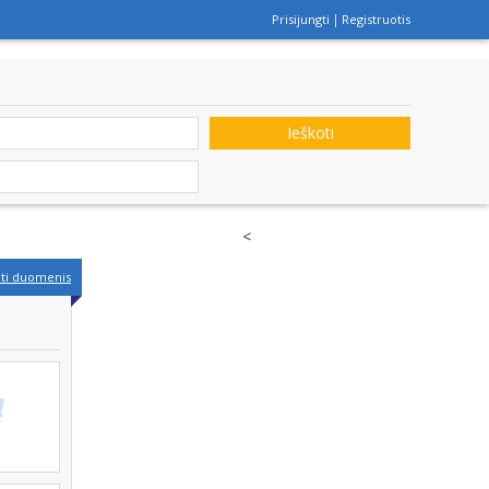
Prisijungti
Registruotis
Ieškoti
<
nti duomenis