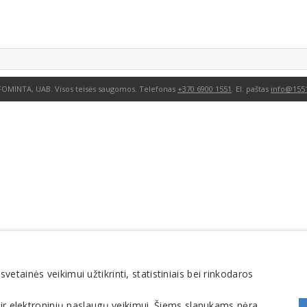
FOMINTA, UAB. Visos teisės saugomos. Telefonas
+370 6900 1551
. El. paštas
info@1551
tainės veikimui užtikrinti, statistiniais bei rinkodaros
 ir elektroninių paslaugų veikimui. Šiems slapukams nėra