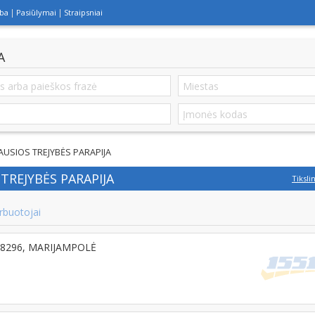
lba
Pasiūlymai
Straipsniai
A
AUSIOS TREJYBĖS PARAPIJA
TREJYBĖS PARAPIJA
Tiksli
rbuotojai
T-68296, MARIJAMPOLĖ