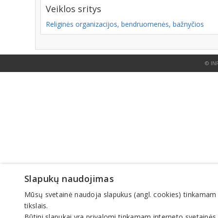
Veiklos sritys
Religinės organizacijos, bendruomenės, bažnyčios
© IN
Slapukų naudojimas
Mūsų svetainė naudoja slapukus (angl. cookies) tinkamam sve
tikslais.
Būtini slapukai yra privalomi tinkamam interneto svetainės