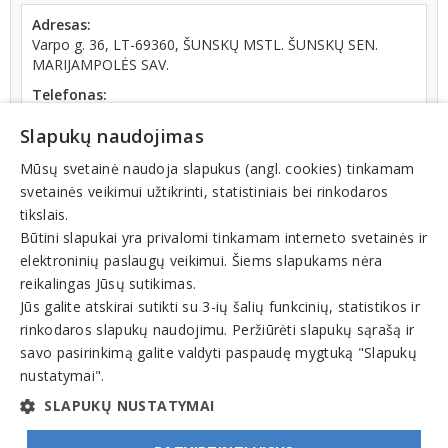
Adresas:
Varpo g. 36, LT-69360, ŠUNSKŲ MSTL. ŠUNSKŲ SEN.
MARIJAMPOLĖS SAV.
Telefonas:
+370 (343) 28096
Slapukų naudojimas
Kodas:
191294954
Mūsų svetainė naudoja slapukus (angl. cookies) tinkamam
svetainės veikimui užtikrinti, statistiniais bei rinkodaros
Registracijos data:
tikslais.
1999-10-19
Būtini slapukai yra privalomi tinkamam interneto svetainės ir
elektroninių paslaugų veikimui. Šiems slapukams nėra
reikalingas Jūsų sutikimas.
Jūs galite atskirai sutikti su 3-ių šalių funkcinių, statistikos ir
rinkodaros slapukų naudojimu. Peržiūrėti slapukų sąrašą ir
Veiklos sritys
savo pasirinkimą galite valdyti paspaudę mygtuką "Slapukų
nustatymai".
Religinės organizacijos, bendruomenės, bažnyčios
SLAPUKŲ NUSTATYMAI