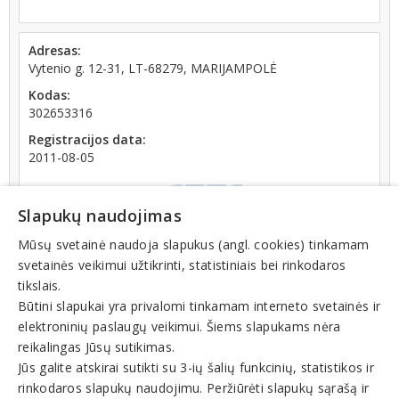
Adresas:
Vytenio g. 12-31, LT-68279, MARIJAMPOLĖ
Kodas:
302653316
Registracijos data:
2011-08-05
Slapukų naudojimas
Mūsų svetainė naudoja slapukus (angl. cookies) tinkamam
svetainės veikimui užtikrinti, statistiniais bei rinkodaros
Registrų centro informacija: įmonė ilgiau nei 12
tikslais.
mėnesių registro tvarkytojui nepateikė metinės
Būtini slapukai yra privalomi tinkamam interneto svetainės ir
finansinės atskaitomybės dokumentų
elektroninių paslaugų veikimui. Šiems slapukams nėra
reikalingas Jūsų sutikimas.
Teisinis statusas: išregistruotas (nuo 2025-01-02)
Jūs galite atskirai sutikti su 3-ių šalių funkcinių, statistikos ir
rinkodaros slapukų naudojimu. Peržiūrėti slapukų sąrašą ir