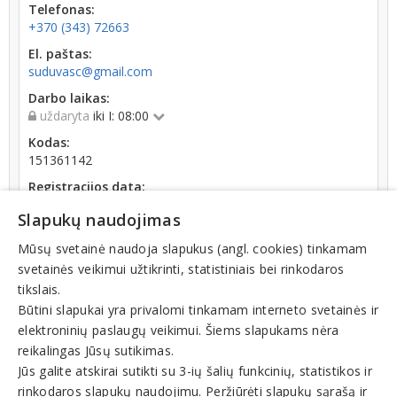
Telefonas:
+370 (343) 72663
El. paštas:
suduvasc@gmail.com
Darbo laikas:
uždaryta
iki I: 08:00
Kodas:
151361142
Registracijos data:
1997-12-01
Slapukų naudojimas
Apyvarta:
Mūsų svetainė naudoja slapukus (angl. cookies) tinkamam
26 008 €, pelnas po mokesčių 0,0 % (2025 m.)
svetainės veikimui užtikrinti, statistiniais bei rinkodaros
tikslais.
Būtini slapukai yra privalomi tinkamam interneto svetainės ir
elektroninių paslaugų veikimui. Šiems slapukams nėra
reikalingas Jūsų sutikimas.
Veiklos sritys
Jūs galite atskirai sutikti su 3-ių šalių funkcinių, statistikos ir
rinkodaros slapukų naudojimu. Peržiūrėti slapukų sąrašą ir
Klubai