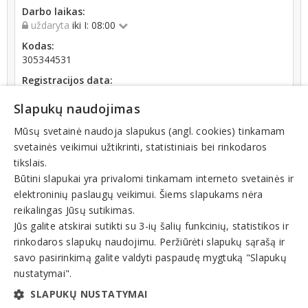
Darbo laikas:
uždaryta
iki I: 08:00
Kodas:
305344531
Registracijos data:
2019-11-19
Slapukų naudojimas
Apyvarta:
115 211 €, pelnas po mokesčių 15,3 % (2022 m.)
Mūsų svetainė naudoja slapukus (angl. cookies) tinkamam
svetainės veikimui užtikrinti, statistiniais bei rinkodaros
Skola Sodrai:
tikslais.
2643.74
€ (nuo 2026-08-01 dienos)
Būtini slapukai yra privalomi tinkamam interneto svetainės ir
elektroninių paslaugų veikimui. Šiems slapukams nėra
reikalingas Jūsų sutikimas.
Jūs galite atskirai sutikti su 3-ių šalių funkcinių, statistikos ir
rinkodaros slapukų naudojimu. Peržiūrėti slapukų sąrašą ir
Veiklos sritys
savo pasirinkimą galite valdyti paspaudę mygtuką "Slapukų
nustatymai".
Kita veikla
SLAPUKŲ NUSTATYMAI