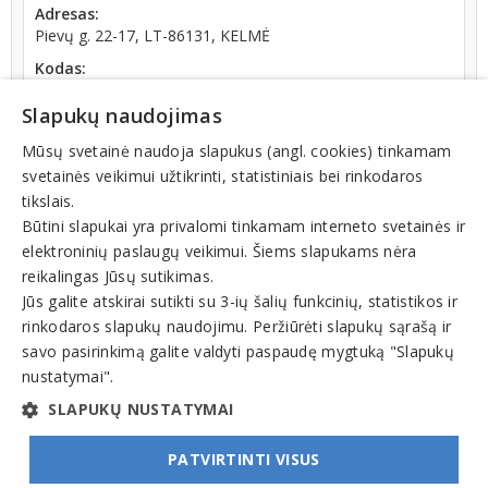
Adresas:
Pievų g. 22-17, LT-86131, KELMĖ
Kodas:
300542712
Slapukų naudojimas
Registracijos data:
2006-02-27
Mūsų svetainė naudoja slapukus (angl. cookies) tinkamam
svetainės veikimui užtikrinti, statistiniais bei rinkodaros
tikslais.
Būtini slapukai yra privalomi tinkamam interneto svetainės ir
elektroninių paslaugų veikimui. Šiems slapukams nėra
reikalingas Jūsų sutikimas.
Teisinis statusas: išregistruotas (nuo 2022-03-01)
Jūs galite atskirai sutikti su 3-ių šalių funkcinių, statistikos ir
rinkodaros slapukų naudojimu. Peržiūrėti slapukų sąrašą ir
Veiklos sritys
savo pasirinkimą galite valdyti paspaudę mygtuką "Slapukų
nustatymai".
Ekspedijavimo paslaugos, logistika
SLAPUKŲ NUSTATYMAI
PATVIRTINTI VISUS
© INFOMINTA, UAB. Visos teisės saugomos. Telefonas
+370 6900 1551
. El. paštas
info@1551.info