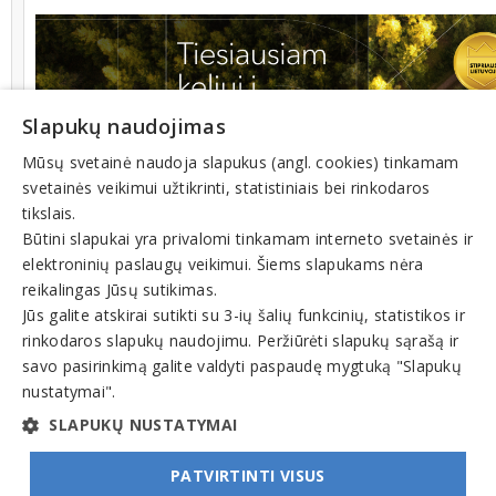
Slapukų naudojimas
Mūsų svetainė naudoja slapukus (angl. cookies) tinkamam
svetainės veikimui užtikrinti, statistiniais bei rinkodaros
tikslais.
Būtini slapukai yra privalomi tinkamam interneto svetainės ir
elektroninių paslaugų veikimui. Šiems slapukams nėra
reikalingas Jūsų sutikimas.
Jūs galite atskirai sutikti su 3-ių šalių funkcinių, statistikos ir
rinkodaros slapukų naudojimu. Peržiūrėti slapukų sąrašą ir
savo pasirinkimą galite valdyti paspaudę mygtuką "Slapukų
nustatymai".
SLAPUKŲ NUSTATYMAI
PATVIRTINTI VISUS
© INFOMINTA, UAB. Visos teisės saugomos. Telefonas
+370 6900 1551
. El. paštas