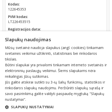
Kodas:
122645353
PVM kodas:
LT226453515
Registracijos data:
1994-05-05
Slapukų naudojimas
Darbuotojų skaičius:
iki 10 darbuotojų
Mūsų svetainė naudoja slapukus (angl. cookies) tinkamam
svetainės veikimui užtikrinti, statistiniais bei rinkodaros
Apyvarta:
tikslais.
21 957 €, pelnas po mokesčių -61,3 % (2025 m.)
Būtini slapukai yra privalomi tinkamam interneto svetainės ir
elektroninių paslaugų veikimui. Šiems slapukams nėra
reikalingas Jūsų sutikimas.
Jūs galite atskirai sutikti su 3-ių šalių funkcinių, statistikos ir
rinkodaros slapukų naudojimu. Peržiūrėti slapukų sąrašą ir
Veiklos sritys
savo pasirinkimą galite valdyti paspaudę mygtuką "Slapukų
nustatymai".
Grožio, kosmetologijos salonai, kirpyklos
SLAPUKŲ NUSTATYMAI