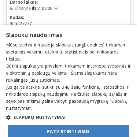
Darbo laikas:
uždaryta
iki V: 08:00
Kodas:
305227777
Registracijos data:
Slapukų naudojimas
2019-08-14
Mūsų svetainė naudoja slapukus (angl. cookies) tinkamam
Apyvarta:
svetainės veikimui užtikrinti, statistiniais bei rinkodaros
67 456 €, pelnas po mokesčių 29,8 % (2021 m.)
tikslais.
Būtini slapukai yra privalomi tinkamam interneto svetainės ir
elektroninių paslaugų veikimui. Šiems slapukams nėra
reikalingas Jūsų sutikimas.
Jūs galite atskirai sutikti su 3-ių šalių funkcinių, statistikos ir
rinkodaros slapukų naudojimu. Peržiūrėti slapukų sąrašą ir
Veiklos sritys
savo pasirinkimą galite valdyti paspaudę mygtuką "Slapukų
Prekyba
nustatymai".
Mažmeninė prekyba
SLAPUKŲ NUSTATYMAI
PATVIRTINTI VISUS
© INFOMINTA, UAB. Visos teisės saugomos. Telefonas
+370 6900 1551
. El. paštas