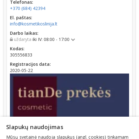
Telefonas:
+370 (684) 42394
El. paštas:
info@kosmetikoslinija.lt
Darbo laikas:
uždaryta
iki IV: 08:00 - 17:00
Kodas:
305556833
Registracijos data:
2020-05-22
Slapukų naudojimas
Veiklos sritys
Mūsų svetainė naudoja slapukus (angl. cookies) tinkamam