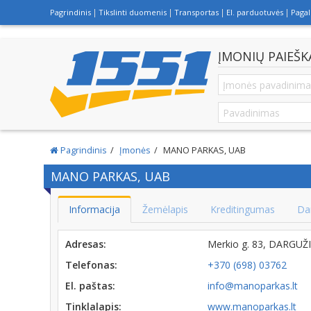
Pagrindinis
Tikslinti duomenis
Transportas
El. parduotuvės
Paga
ĮMONIŲ PAIEŠK
Pagrindinis
Įmonės
MANO PARKAS, UAB
MANO PARKAS, UAB
Informacija
Žemėlapis
Kreditingumas
Da
Adresas:
Merkio g. 83, DARGUŽ
Telefonas:
+370 (698) 03762
El. paštas:
info@manoparkas.lt
Tinklalapis:
www.manoparkas.lt