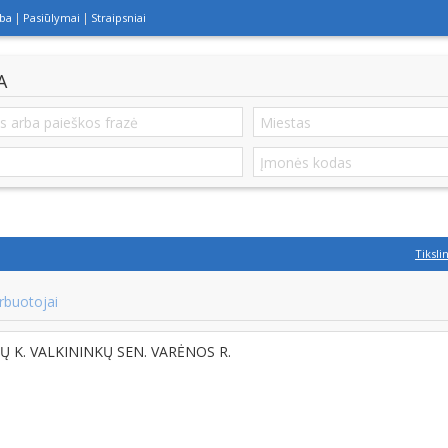
lba
Pasiūlymai
Straipsniai
A
Tiksli
rbuotojai
IŲ K. VALKININKŲ SEN. VARĖNOS R.