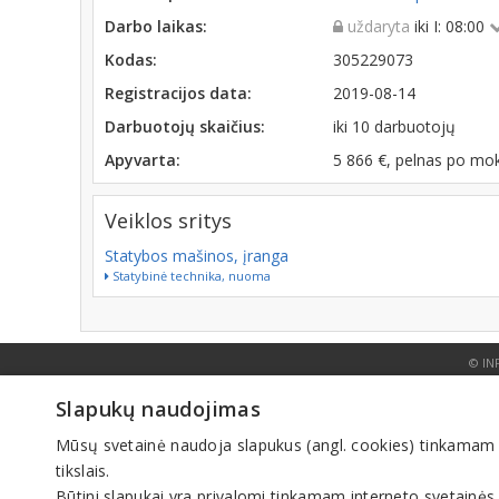
Darbo laikas:
uždaryta
iki I: 08:00
Kodas:
305229073
Registracijos data:
2019-08-14
Darbuotojų skaičius:
iki 10 darbuotojų
Apyvarta:
5 866 €, pelnas po mo
Veiklos sritys
Statybos mašinos, įranga
Statybinė technika, nuoma
© IN
Slapukų naudojimas
Mūsų svetainė naudoja slapukus (angl. cookies) tinkamam sve
tikslais.
Būtini slapukai yra privalomi tinkamam interneto svetainės