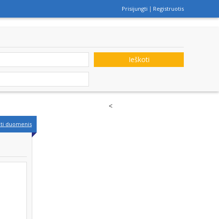
Prisijungti
Registruotis
Ieškoti
<
nti duomenis