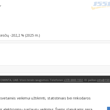
kesčių -202,2 % (2025 m.)
FOMINTA, UAB. Visos teisės saugomos. Telefonas
+370 6900 1551
. El. paštas
info@1551
tainės veikimui užtikrinti, statistiniais bei rinkodaros
 ir elektroninių paslaugų veikimui. Šiems slapukams nėra