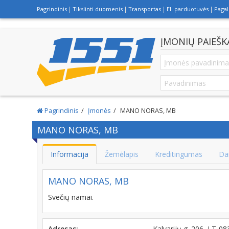
Pagrindinis
Tikslinti duomenis
Transportas
El. parduotuvės
Paga
ĮMONIŲ PAIEŠK
Pagrindinis
Įmonės
MANO NORAS, MB
MANO NORAS, MB
Informacija
Žemėlapis
Kreditingumas
Da
MANO NORAS, MB
Svečių namai.
Adresas:
Kalvarijų g. 206, LT-0