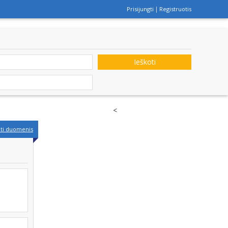
Prisijungti
Registruotis
Ieškoti
<
nti duomenis