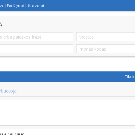
lba
Pasiūlymai
Straipsniai
A
Tiksli
rbuotojai
8314, VILNIUS