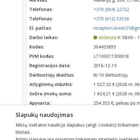
Telefonas:
+370 (664) 22722
Telefonas:
+370 (612) 03536
El. paštas:
reception.street21@gm
Darbo laikas:
atidaryta
V: 08:00 - 
Kodas:
304433895
PVM kodas:
LT100011300618
Registracijos data:
2016-12-13
Darbuotojų skaičius:
iki 10 darbuotojų
Atlyginimų vidurkis:
1 027,32 € (2026 m. 06
SoDra įmokų suma:
1 824,21 € (2026 m. 06
Apyvarta:
254 353 €, pelnas po 
Slapukų naudojimas
Veiklos sritys
Mūsų svetainė naudoja slapukus (angl. cookies) tinkamam sve
Nekilnojamas turtas. Nuoma, pardavimas, pirkimas
tikslais.
Būtini slapukai yra privalomi tinkamam interneto svetainės