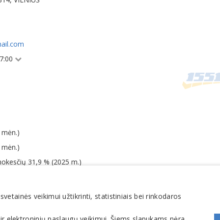
ail.com
17:00
 mėn.)
 mėn.)
mokesčių 31,9 % (2025 m.)
tainės veikimui užtikrinti, statistiniais bei rinkodaros
Viešbučiai, svečių namai, moteliai
 ir elektroninių paslaugų veikimui. Šiems slapukams nėra