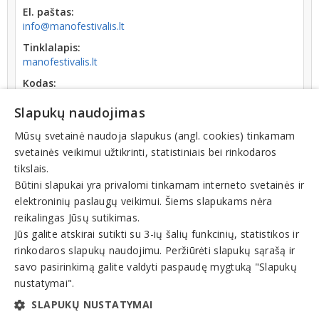
El. paštas:
info@manofestivalis.lt
Tinklalapis:
manofestivalis.lt
Kodas:
302944446
Slapukų naudojimas
Registracijos data:
2012-12-31
Mūsų svetainė naudoja slapukus (angl. cookies) tinkamam
svetainės veikimui užtikrinti, statistiniais bei rinkodaros
Apyvarta:
tikslais.
19 676 €, pelnas po mokesčių -71,6 % (2025 m.)
Būtini slapukai yra privalomi tinkamam interneto svetainės ir
elektroninių paslaugų veikimui. Šiems slapukams nėra
reikalingas Jūsų sutikimas.
Jūs galite atskirai sutikti su 3-ių šalių funkcinių, statistikos ir
rinkodaros slapukų naudojimu. Peržiūrėti slapukų sąrašą ir
Veiklos sritys
savo pasirinkimą galite valdyti paspaudę mygtuką "Slapukų
nustatymai".
Laisvalaikio, poilsio, pramogų organizavimas
SLAPUKŲ NUSTATYMAI