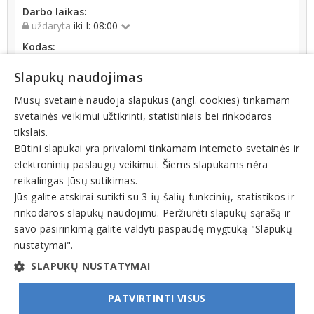
Darbo laikas:
uždaryta
iki I: 08:00
Kodas:
302323749
Slapukų naudojimas
Registracijos data:
2009-03-26
Mūsų svetainė naudoja slapukus (angl. cookies) tinkamam
svetainės veikimui užtikrinti, statistiniais bei rinkodaros
tikslais.
Būtini slapukai yra privalomi tinkamam interneto svetainės ir
elektroninių paslaugų veikimui. Šiems slapukams nėra
reikalingas Jūsų sutikimas.
Teisinis statusas: išregistruotas (nuo 2022-07-07)
Jūs galite atskirai sutikti su 3-ių šalių funkcinių, statistikos ir
rinkodaros slapukų naudojimu. Peržiūrėti slapukų sąrašą ir
Veiklos sritys
savo pasirinkimą galite valdyti paspaudę mygtuką "Slapukų
nustatymai".
Kompiuteriai, kompiuterių įranga, dalys
SLAPUKŲ NUSTATYMAI
PATVIRTINTI VISUS
© INFOMINTA, UAB. Visos teisės saugomos. Telefonas
+370 6900 1551
. El. paštas