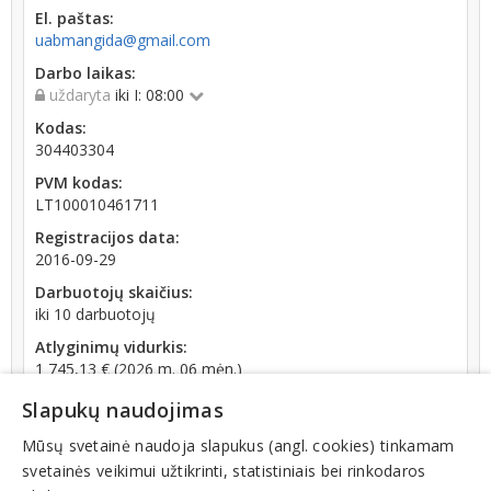
El. paštas:
uabmangida@gmail.com
Darbo laikas:
uždaryta
iki I: 08:00
Kodas:
304403304
PVM kodas:
LT100010461711
Registracijos data:
2016-09-29
Darbuotojų skaičius:
iki 10 darbuotojų
Atlyginimų vidurkis:
1 745,13 € (2026 m. 06 mėn.)
SoDra įmokų suma:
Slapukų naudojimas
3 045,20 € (2026 m. 06 mėn.)
Mūsų svetainė naudoja slapukus (angl. cookies) tinkamam
Apyvarta:
svetainės veikimui užtikrinti, statistiniais bei rinkodaros
720 001 €, pelnas po mokesčių 2,2 % (2025 m.)