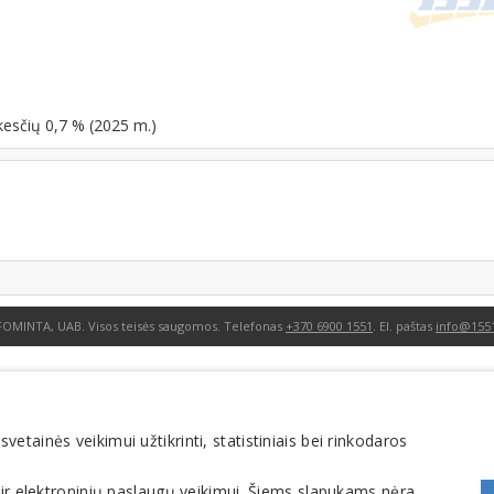
kesčių 0,7 % (2025 m.)
FOMINTA, UAB. Visos teisės saugomos. Telefonas
+370 6900 1551
. El. paštas
info@1551
tainės veikimui užtikrinti, statistiniais bei rinkodaros
 ir elektroninių paslaugų veikimui. Šiems slapukams nėra