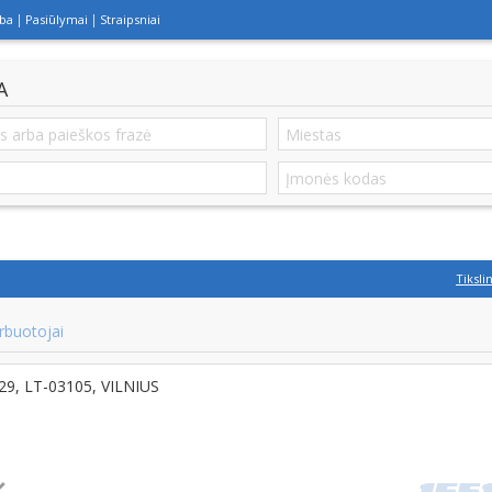
lba
Pasiūlymai
Straipsniai
A
Tiksli
rbuotojai
-29, LT-03105, VILNIUS