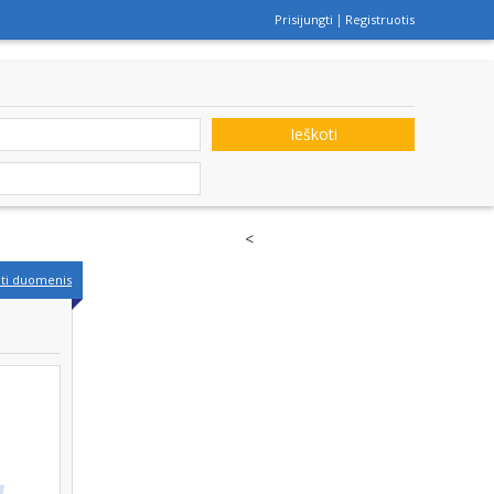
Prisijungti
Registruotis
Ieškoti
<
nti duomenis