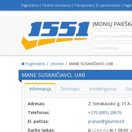
Pagrindinis
Tikslinti duomenis
Transportas
El. parduotuvės
Paga
ĮMONIŲ PAIEŠK
Pagrindinis
Įmonės
MANE SUSKAIČIAVO, UAB
MANE SUSKAIČIAVO, UAB
Informacija
Žemėlapis
Kreditingumas
Da
Adresas:
Z. Sierakausko g. 15 A
Telefonas:
+370 (685) 28676
El. paštas:
pranas@gaumina.lt
Darbo laikas:
uždaryta
iki I: 08:00