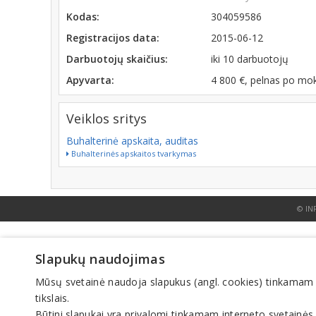
Kodas:
304059586
Registracijos data:
2015-06-12
Darbuotojų skaičius:
iki 10 darbuotojų
Apyvarta:
4 800 €, pelnas po mo
Veiklos sritys
Buhalterinė apskaita, auditas
Buhalterinės apskaitos tvarkymas
© IN
Slapukų naudojimas
Mūsų svetainė naudoja slapukus (angl. cookies) tinkamam sve
tikslais.
Būtini slapukai yra privalomi tinkamam interneto svetainės