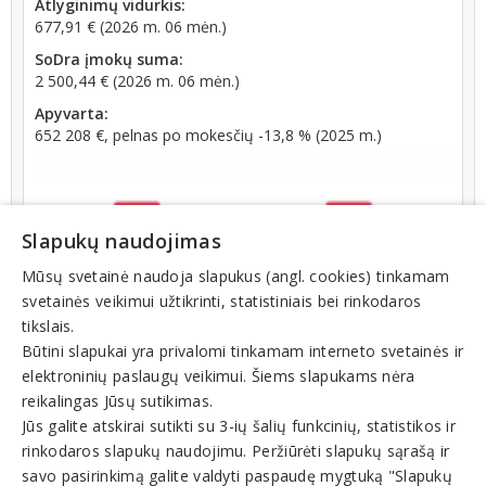
Atlyginimų vidurkis:
677,91 € (2026 m. 06 mėn.)
SoDra įmokų suma:
2 500,44 € (2026 m. 06 mėn.)
Apyvarta:
652 208 €, pelnas po mokesčių -13,8 % (2025 m.)
Slapukų naudojimas
Mūsų svetainė naudoja slapukus (angl. cookies) tinkamam
svetainės veikimui užtikrinti, statistiniais bei rinkodaros
tikslais.
Būtini slapukai yra privalomi tinkamam interneto svetainės ir
elektroninių paslaugų veikimui. Šiems slapukams nėra
reikalingas Jūsų sutikimas.
Jūs galite atskirai sutikti su 3-ių šalių funkcinių, statistikos ir
rinkodaros slapukų naudojimu. Peržiūrėti slapukų sąrašą ir
Veiklos sritys
savo pasirinkimą galite valdyti paspaudę mygtuką "Slapukų