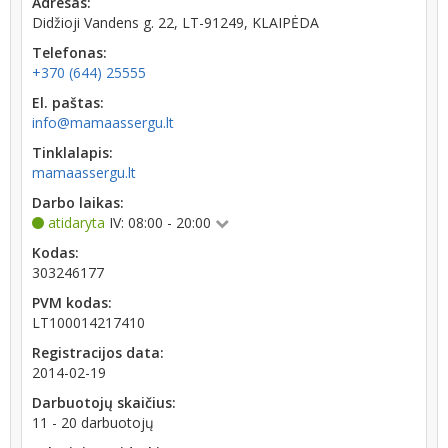
Adresas:
Didžioji Vandens g. 22, LT-91249, KLAIPĖDA
Telefonas:
+370 (644) 25555
El. paštas:
info@mamaassergu.lt
Tinklalapis:
mamaassergu.lt
Darbo laikas:
atidaryta
IV: 08:00 - 20:00
Kodas:
303246177
PVM kodas:
LT100014217410
Registracijos data:
2014-02-19
Darbuotojų skaičius:
11 - 20 darbuotojų