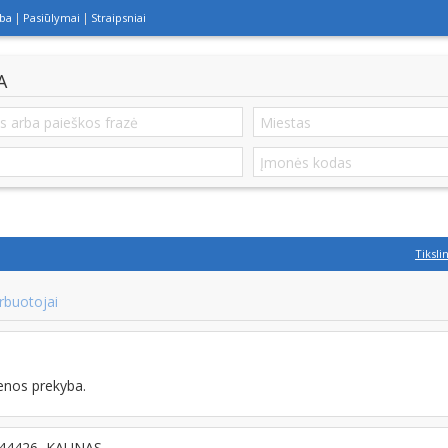
lba
Pasiūlymai
Straipsniai
A
Tiksli
rbuotojai
enos prekyba.
T-44426, KAUNAS