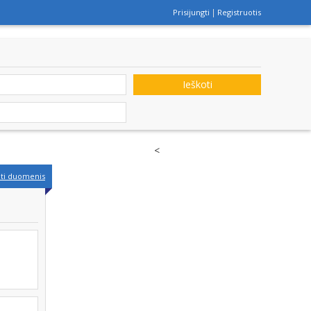
Prisijungti
Registruotis
Ieškoti
<
nti duomenis