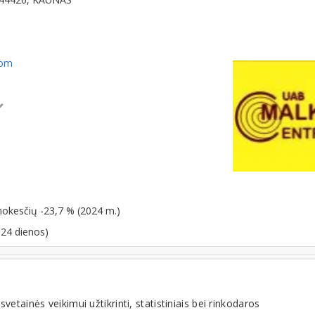
com
mokesčių -23,7 % (2024 m.)
-24 dienos)
Mediena, medienos apdorojimas
tainės veikimui užtikrinti, statistiniais bei rinkodaros
Malkos