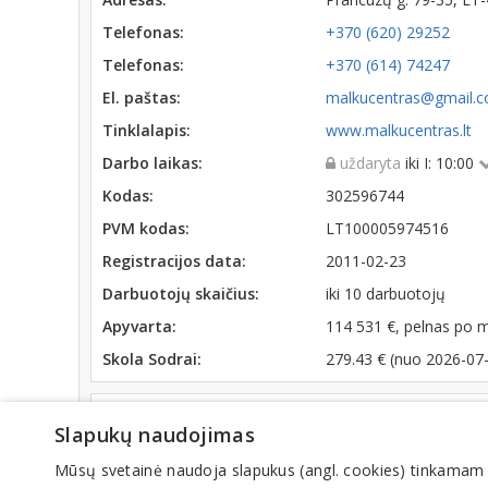
Telefonas:
+370 (620) 29252
Telefonas:
+370 (614) 74247
El. paštas:
malkucentras@gmail.
Tinklalapis:
www.malkucentras.lt
Darbo laikas:
uždaryta
iki I: 10:00
Kodas:
302596744
PVM kodas:
LT100005974516
Registracijos data:
2011-02-23
Darbuotojų skaičius:
iki 10 darbuotojų
Apyvarta:
114 531 €, pelnas po 
Skola Sodrai:
279.43 € (nuo 2026-07
Veiklos sritys
Slapukų naudojimas
Kuras
Mūsų svetainė naudoja slapukus (angl. cookies) tinkamam sve
Malkos