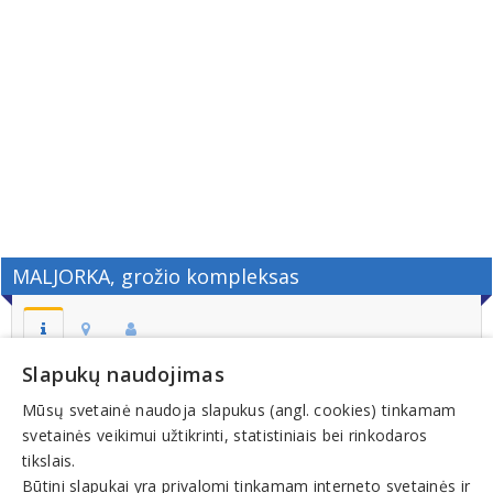
MALJORKA, grožio kompleksas
Slapukų naudojimas
Adresas:
Savanorių pr. 192-208, LT-44151, KAUNAS
Mūsų svetainė naudoja slapukus (angl. cookies) tinkamam
svetainės veikimui užtikrinti, statistiniais bei rinkodaros
Telefonas:
tikslais.
+370 (37) 330692
Būtini slapukai yra privalomi tinkamam interneto svetainės ir