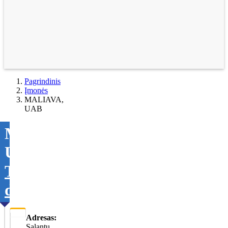
Pagrindinis
Įmonės
MALIAVA,
UAB
MALIAVA,
UAB
Tikslinti
duomenis
Adresas:
Salantų