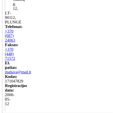
g.
12,
LT-
90112,
PLUNGĖ
Telefonas:
+370
(687)
24063
Faksas:
+370
(448)
71572
El.
paštas:
maliava@mail.lt
Kodas:
171047829
Registracijos
data:
2000-
05-
12