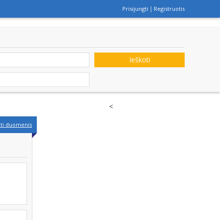
Prisijungti
Registruotis
Ieškoti
<
nti duomenis