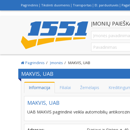
Pagrindinis
Tikslinti duomenis
Transportas
El. parduotuvės
Paga
ĮMONIŲ PAIEŠK
Pagrindinis
Įmonės
MAKVIS, UAB
MAKVIS, UAB
Informacija
Filialai
Žemėlapis
Kreditingu
MAKVIS, UAB
UAB MAKVIS pagrindinė veikla automobilių antikorozi
Adresas:
Dariaus ir Girėno g. 4