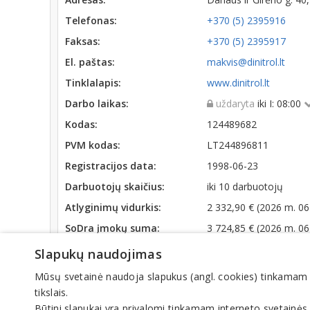
Telefonas:
+370 (5) 2395916
Faksas:
+370 (5) 2395917
El. paštas:
makvis@dinitrol.lt
Tinklalapis:
www.dinitrol.lt
Darbo laikas:
uždaryta
iki I: 08:00
Kodas:
124489682
PVM kodas:
LT244896811
Registracijos data:
1998-06-23
Darbuotojų skaičius:
iki 10 darbuotojų
Atlyginimų vidurkis:
2 332,90 € (2026 m. 06
SoDra įmokų suma:
3 724,85 € (2026 m. 06
Apyvarta:
3 231 889 €, pelnas p
Slapukų naudojimas
Mūsų svetainė naudoja slapukus (angl. cookies) tinkamam sve
Veiklos sritys
tikslais.
Būtini slapukai yra privalomi tinkamam interneto svetainės
Automobilių atsarginės dalys, reikmenys