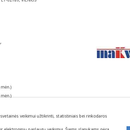
 mėn.)
 mėn.)
o mokesčių 10,8 % (2025 m.)
tainės veikimui užtikrinti, statistiniais bei rinkodaros
 ir elektroninių paslaugų veikimui. Šiems slapukams nėra
Chemijos pramonė, gaminiai