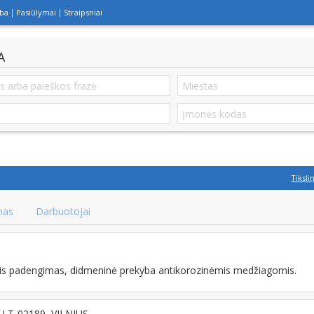
lba
Pasiūlymai
Straipsniai
A
Tiksli
mas
Darbuotojai
nis padengimas, didmeninė prekyba antikorozinėmis medžiagomis.
0, LT-02189, VILNIUS