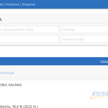
lba
Pasiūlymai
Straipsniai
A
Tiksli
rbuotojai
48384, KAUNAS
okesčių 78,0 % (2025 m.)