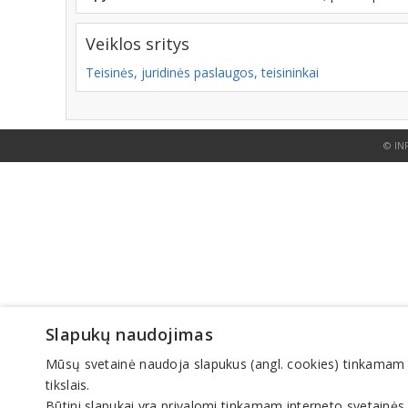
Veiklos sritys
Teisinės, juridinės paslaugos, teisininkai
© IN
Slapukų naudojimas
Mūsų svetainė naudoja slapukus (angl. cookies) tinkamam sve
tikslais.
Būtini slapukai yra privalomi tinkamam interneto svetainės