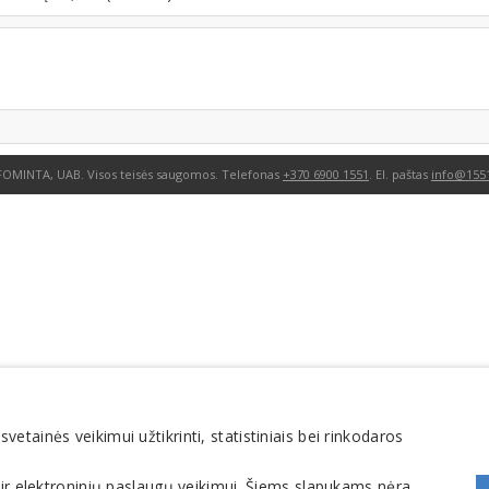
FOMINTA, UAB. Visos teisės saugomos. Telefonas
+370 6900 1551
. El. paštas
info@1551
tainės veikimui užtikrinti, statistiniais bei rinkodaros
 ir elektroninių paslaugų veikimui. Šiems slapukams nėra