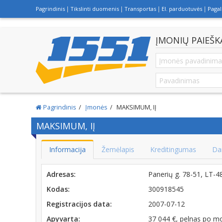
Pagrindinis
Tikslinti duomenis
Transportas
El. parduotuvės
Paga
ĮMONIŲ PAIEŠK
Pagrindinis
Įmonės
MAKSIMUM, IĮ
MAKSIMUM, IĮ
Informacija
Žemėlapis
Kreditingumas
Da
Adresas:
Panerių g. 78-51, LT-
Kodas:
300918545
Registracijos data:
2007-07-12
Apyvarta:
37 044 €, pelnas po m