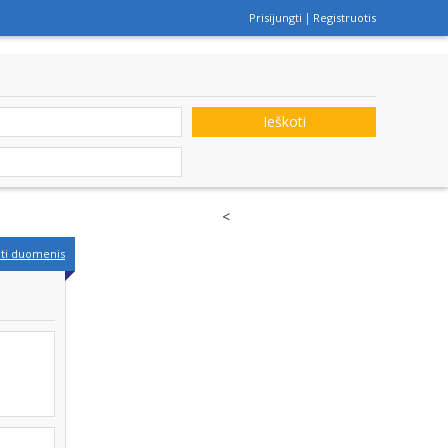
Prisijungti
Registruotis
Ieškoti
<
nti duomenis