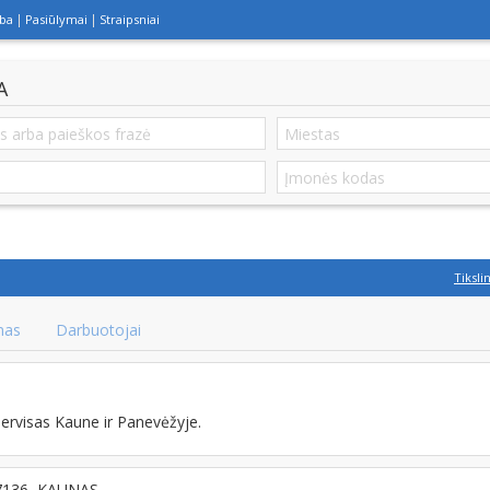
lba
Pasiūlymai
Straipsniai
A
Tiksli
mas
Darbuotojai
rvisas Kaune ir Panevėžyje.
-47136, KAUNAS