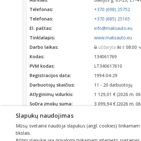
Telefonas:
+370 (698) 25752
Telefonas:
+370 (685) 25165
El. paštas:
info@maksauto.eu
Tinklalapis:
www.maksauto.eu
Darbo laikas:
uždaryta
iki I: 08:00
Kodas:
134061769
PVM kodas:
LT340617610
Registracijos data:
1994-04-29
Darbuotojų skaičius:
11 - 20 darbuotojų
Atlyginimų vidurkis:
1 129,01 € (2026 m. 06
SoDra įmokų suma:
3 099,94 € (2026 m. 06
Apyvarta:
1 001 215 €, pelnas p
Slapukų naudojimas
Mūsų svetainė naudoja slapukus (angl. cookies) tinkamam sve
Veiklos sritys
tikslais.
Būtini slapukai yra privalomi tinkamam interneto svetainės
Automobilių atsarginės dalys, reikmenys