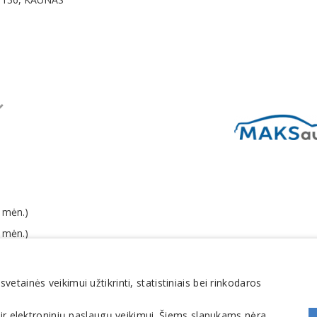
 mėn.)
 mėn.)
o mokesčių 2,2 % (2025 m.)
tainės veikimui užtikrinti, statistiniais bei rinkodaros
 ir elektroninių paslaugų veikimui. Šiems slapukams nėra
Automobilių techninė priežiūra, remontas, autoservisai