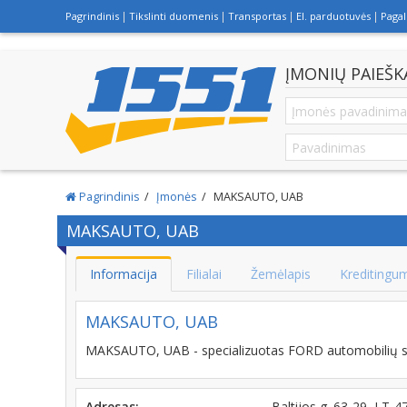
Pagrindinis
Tikslinti duomenis
Transportas
El. parduotuvės
Paga
ĮMONIŲ PAIEŠK
Pagrindinis
Įmonės
MAKSAUTO, UAB
MAKSAUTO, UAB
Informacija
Filialai
Žemėlapis
Kreditingu
MAKSAUTO, UAB
MAKSAUTO, UAB - specializuotas FORD automobilių se
Adresas:
Baltijos g. 63-29, LT