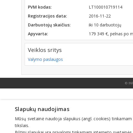
PVM kodas:
LT100010719114
Registracijos data:
2016-11-22
Darbuotojų skaičius:
iki 10 darbuotojų
Apyvarta:
179 349 €, pelnas po 
Veiklos sritys
Valymo paslaugos
© IN
Slapukų naudojimas
Mūsų svetainė naudoja slapukus (angl. cookies) tinkamam sve
tikslais.
Būtini slapukai yra privalomi tinkamam interneto svetainės