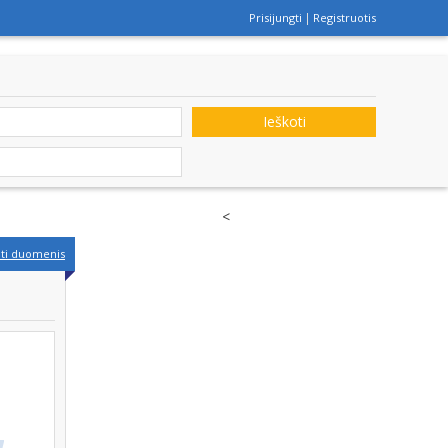
Prisijungti
Registruotis
Ieškoti
<
nti duomenis