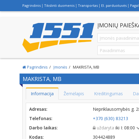
Pagrindinis
Tikslinti duomenis
Transportas
El. parduotuvės
Paga
ĮMONIŲ PAIEŠK
Pagrindinis
Įmonės
MAKRISTA, MB
MAKRISTA, MB
Informacija
Žemėlapis
Kreditingumas
Da
Adresas:
Nepriklausomybės g. 
Telefonas:
+370 (630) 83213
Darbo laikas:
uždaryta
iki I: 08:00
Kodas:
304424889