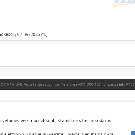
mokesčių 0,1 % (2025 m.)
FOMINTA, UAB. Visos teisės saugomos. Telefonas
+370 6900 1551
. El. paštas
info@1551
tainės veikimui užtikrinti, statistiniais bei rinkodaros
 ir elektroninių paslaugų veikimui. Šiems slapukams nėra