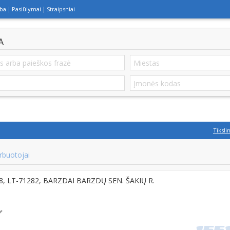
lba
Pasiūlymai
Straipsniai
A
Tiksli
rbuotojai
28, LT-71282, BARZDAI BARZDŲ SEN. ŠAKIŲ R.