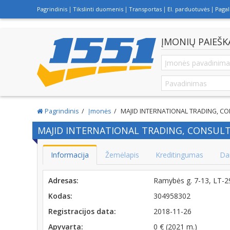
Pagrindinis
Tikslinti duomenis
Transportas
El. parduotuvės
Paga
ĮMONIŲ PAIEŠK
Pagrindinis
Įmonės
MAJID INTERNATIONAL TRADING, C
MAJID INTERNATIONAL TRADING, CONSULT
Informacija
Žemėlapis
Kreditingumas
Da
Adresas:
Ramybės g. 7-13, LT-
Kodas:
304958302
Registracijos data:
2018-11-26
Apyvarta:
0 € (2021 m.)