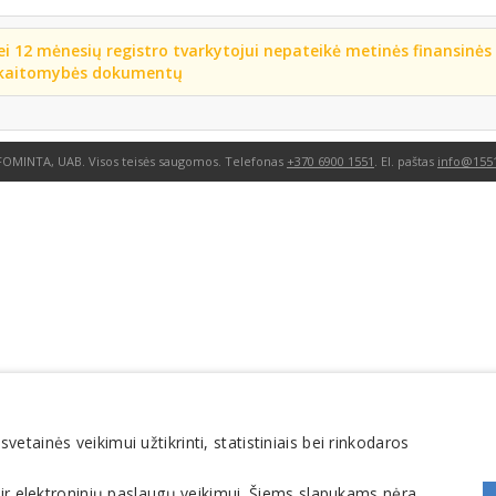
ei 12 mėnesių registro tvarkytojui nepateikė metinės finansinės
kaitomybės dokumentų
FOMINTA, UAB. Visos teisės saugomos. Telefonas
+370 6900 1551
. El. paštas
info@1551
tainės veikimui užtikrinti, statistiniais bei rinkodaros
 ir elektroninių paslaugų veikimui. Šiems slapukams nėra