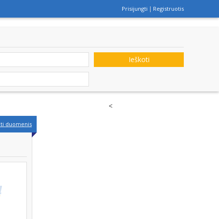
Prisijungti
Registruotis
Ieškoti
<
nti duomenis