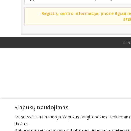
Registrų centro informacija: įmonė ilgiau n
ats
© IN
Slapukų naudojimas
Mūsų svetainė naudoja slapukus (angl. cookies) tinkamam sve
tikslais.
Būtini slapukai yra privalomi tinkamam interneto svetainės