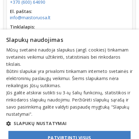
+370 (600) 64690
El. paštas:
info@maistoruosa.lt
Tinklalapis:
maistoruosa.lt
Slapukų naudojimas
Darbo laikas:
uždaryta
iki VI: 08:00 - 22:00
Mūsų svetainė naudoja slapukus (angl. cookies) tinkamam
svetainės veikimui užtikrinti, statistiniais bei rinkodaros
Kodas:
tikslais.
.
Būtini slapukai yra privalomi tinkamam interneto svetainės ir
elektroninių paslaugų veikimui. Šiems slapukams nėra
reikalingas Jūsų sutikimas.
Jūs galite atskirai sutikti su 3-ių šalių funkcinių, statistikos ir
rinkodaros slapukų naudojimu. Peržiūrėti slapukų sąrašą ir
Veiklos sritys
savo pasirinkimą galite valdyti paspaudę mygtuką "Slapukų
nustatymai".
Maisto, gėrimų pristatymas
SLAPUKŲ NUSTATYMAI
PATVIRTINTI VISUS