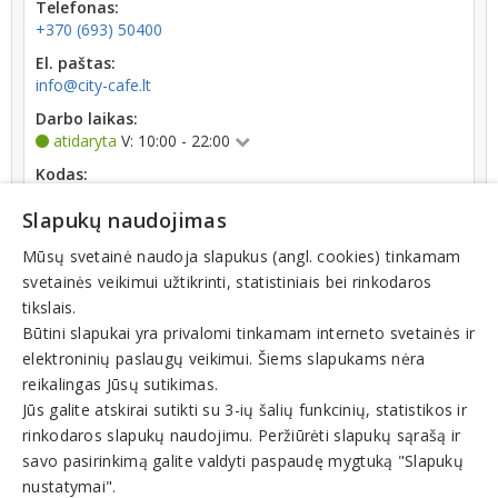
Telefonas:
+370 (693) 50400
El. paštas:
info@city-cafe.lt
Darbo laikas:
atidaryta
V: 10:00 - 22:00
Kodas:
302604372
Slapukų naudojimas
Registracijos data:
2011-03-18
Mūsų svetainė naudoja slapukus (angl. cookies) tinkamam
svetainės veikimui užtikrinti, statistiniais bei rinkodaros
Apyvarta:
tikslais.
0 € (2021 m.)
Būtini slapukai yra privalomi tinkamam interneto svetainės ir
elektroninių paslaugų veikimui. Šiems slapukams nėra
reikalingas Jūsų sutikimas.
Jūs galite atskirai sutikti su 3-ių šalių funkcinių, statistikos ir
rinkodaros slapukų naudojimu. Peržiūrėti slapukų sąrašą ir
Veiklos sritys
savo pasirinkimą galite valdyti paspaudę mygtuką "Slapukų
nustatymai".
Kavinės, barai, restoranai