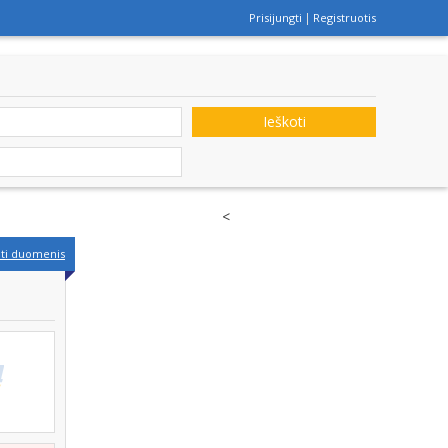
Prisijungti
Registruotis
Ieškoti
<
nti duomenis