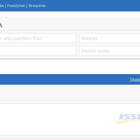
lba
Pasiūlymai
Straipsniai
A
Tiksli