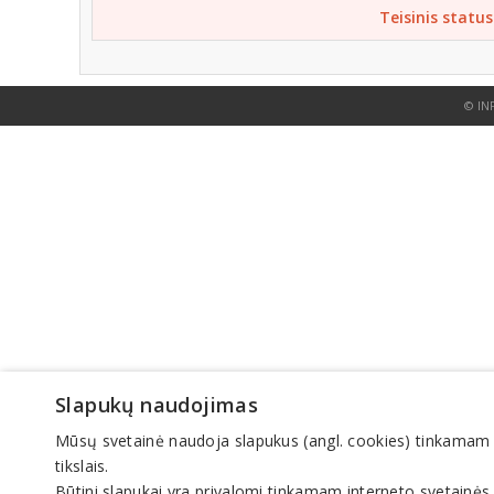
Teisinis status
© IN
Slapukų naudojimas
Mūsų svetainė naudoja slapukus (angl. cookies) tinkamam sve
tikslais.
Būtini slapukai yra privalomi tinkamam interneto svetainės