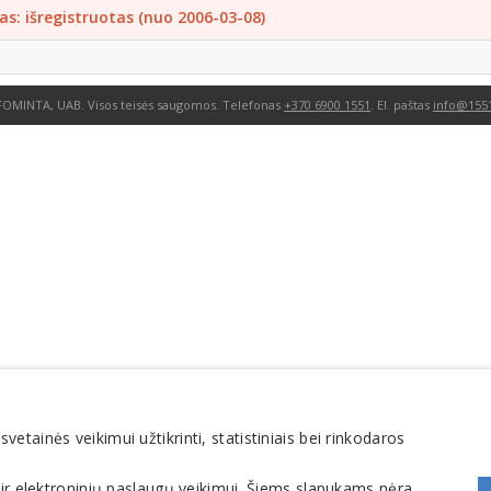
as: išregistruotas (nuo 2006-03-08)
FOMINTA, UAB. Visos teisės saugomos. Telefonas
+370 6900 1551
. El. paštas
info@1551
tainės veikimui užtikrinti, statistiniais bei rinkodaros
 ir elektroninių paslaugų veikimui. Šiems slapukams nėra