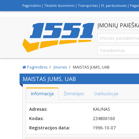
Pagrindinis
Tikslinti duomenis
Transportas
El. parduotuvės
Paga
ĮMONIŲ PAIEŠK
Pagrindinis
Įmonės
MAISTAS JUMS, UAB
MAISTAS JUMS, UAB
Informacija
Žemėlapis
Darbuotojai
Adresas:
KAUNAS
Kodas:
234806160
Registracijos data:
1996-10-07