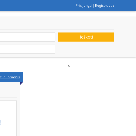
Prisijungti
Registruotis
Ieškoti
<
nti duomenis