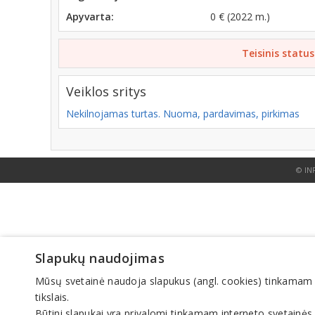
Apyvarta:
0 € (2022 m.)
Teisinis status
Veiklos sritys
Nekilnojamas turtas. Nuoma, pardavimas, pirkimas
© IN
Slapukų naudojimas
Mūsų svetainė naudoja slapukus (angl. cookies) tinkamam sve
tikslais.
Būtini slapukai yra privalomi tinkamam interneto svetainės