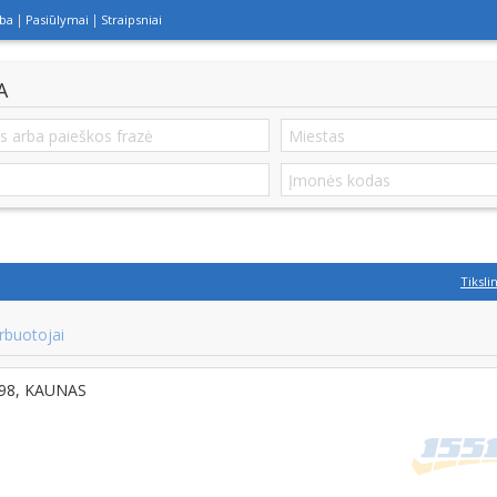
lba
Pasiūlymai
Straipsniai
A
Tiksli
rbuotojai
4298, KAUNAS