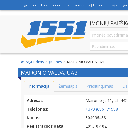
Pagrindinis
Tikslinti duomenis
Transportas
El. parduotuvės
Paga
ĮMONIŲ PAIEŠK
Pagrindinis
Įmonės
MAIRONIO VALDA, UAB
MAIRONIO VALDA, UAB
Informacija
Žemėlapis
Kreditingumas
Da
Adresas:
Maironio g. 11, LT-4
Telefonas:
+370 (686) 71998
Kodas:
304066488
Registracijos data:
2015-07-02