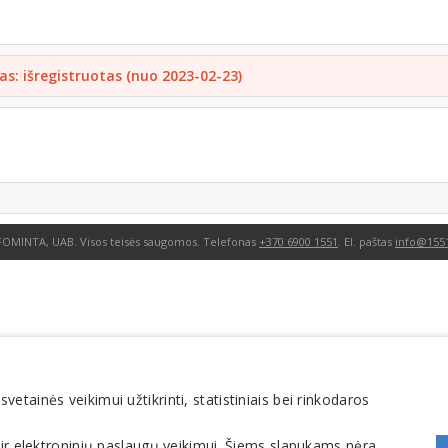
as: išregistruotas (nuo 2023-02-23)
FOMINTA, UAB. Visos teisės saugomos. Telefonas
+370 6900 1551
. El. paštas
info@1551
tainės veikimui užtikrinti, statistiniais bei rinkodaros
 ir elektroninių paslaugų veikimui. Šiems slapukams nėra