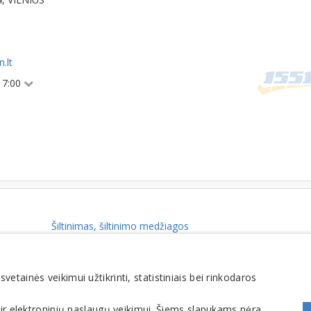
.lt
 17:00
Šiltinimas, šiltinimo medžiagos
Ventiliuojami fasadai
tainės veikimui užtikrinti, statistiniais bei rinkodaros
FOMINTA, UAB. Visos teisės saugomos. Telefonas
+370 6900 1551
. El. paštas
info@1551
 ir elektroninių paslaugų veikimui. Šiems slapukams nėra