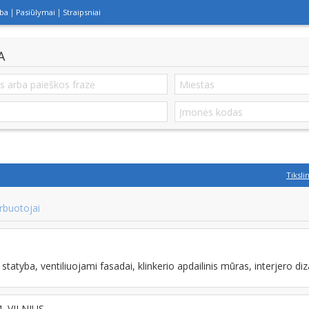
lba
Pasiūlymai
Straipsniai
A
Tiksli
rbuotojai
tatyba, ventiliuojami fasadai, klinkerio apdailinis mūras, interjero diz
4, VILNIUS