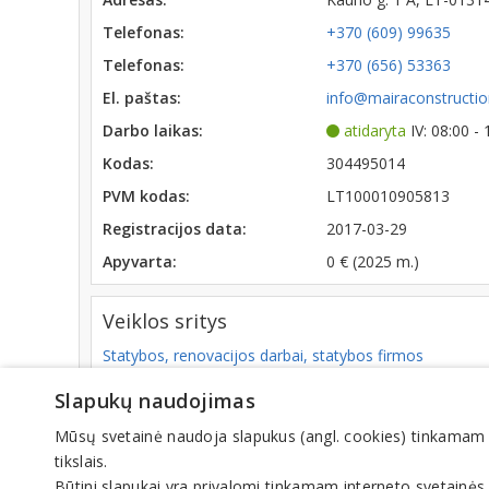
Telefonas:
+370 (609) 99635
Telefonas:
+370 (656) 53363
El. paštas:
info@mairaconstruction
Darbo laikas:
atidaryta
IV: 08:00 -
Kodas:
304495014
PVM kodas:
LT100010905813
Registracijos data:
2017-03-29
Apyvarta:
0 € (2025 m.)
Veiklos sritys
Statybos, renovacijos darbai, statybos firmos
Bendrieji statybos ir betonavimo darbai
Slapukų naudojimas
Mūsų svetainė naudoja slapukus (angl. cookies) tinkamam sve
tikslais.
© IN
Būtini slapukai yra privalomi tinkamam interneto svetainės