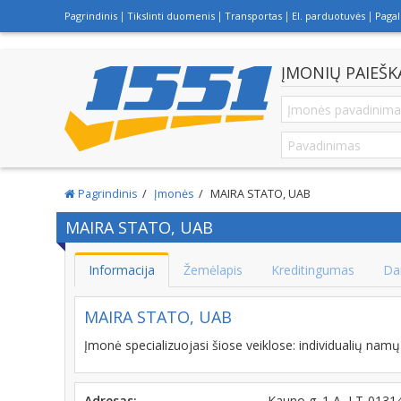
Pagrindinis
Tikslinti duomenis
Transportas
El. parduotuvės
Paga
ĮMONIŲ PAIEŠK
Pagrindinis
Įmonės
MAIRA STATO, UAB
MAIRA STATO, UAB
Informacija
Žemėlapis
Kreditingumas
Da
MAIRA STATO, UAB
Įmonė specializuojasi šiose veiklose: individualių namų s
Adresas:
Kauno g. 1 A, LT-0131