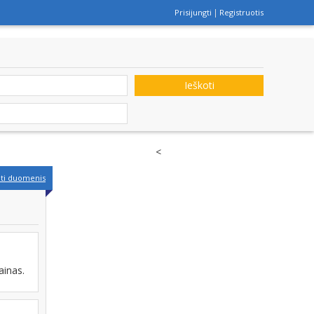
Prisijungti
Registruotis
Ieškoti
<
nti duomenis
ainas.