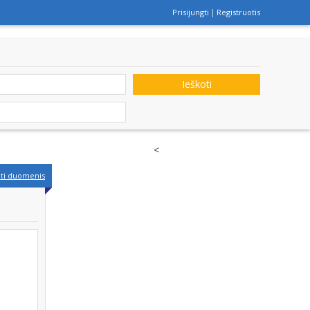
Prisijungti
Registruotis
Ieškoti
<
nti duomenis