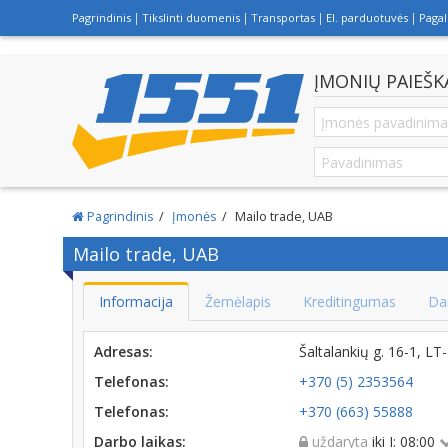
Pagrindinis
Tikslinti duomenis
Transportas
El. parduotuvės
Paga
ĮMONIŲ PAIEŠK
Pagrindinis
Įmonės
Mailo trade, UAB
Mailo trade, UAB
Informacija
Žemėlapis
Kreditingumas
Da
Adresas:
Šaltalankių g. 16-1, L
Telefonas:
+370 (5) 2353564
Telefonas:
+370 (663) 55888
Darbo laikas:
uždaryta
iki I: 08:00