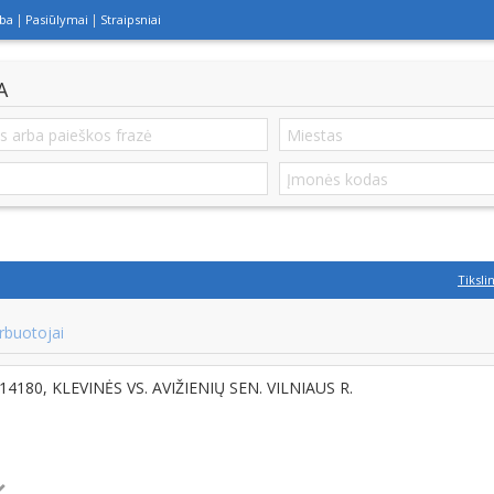
lba
Pasiūlymai
Straipsniai
A
Tiksli
rbuotojai
T-14180, KLEVINĖS VS. AVIŽIENIŲ SEN. VILNIAUS R.