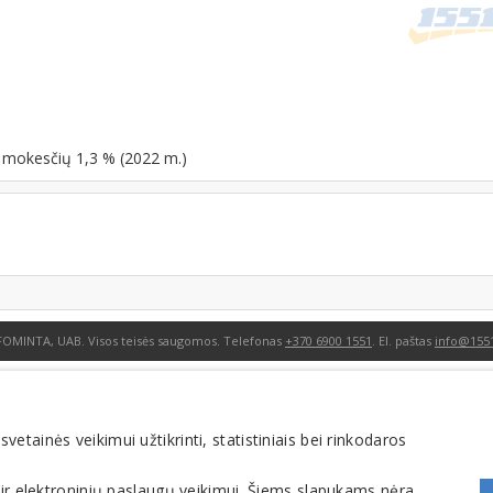
o mokesčių 1,3 % (2022 m.)
FOMINTA, UAB. Visos teisės saugomos. Telefonas
+370 6900 1551
. El. paštas
info@1551
tainės veikimui užtikrinti, statistiniais bei rinkodaros
 ir elektroninių paslaugų veikimui. Šiems slapukams nėra