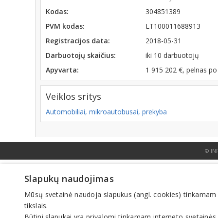
Kodas:
304851389
PVM kodas:
LT100011688913
Registracijos data:
2018-05-31
Darbuotojų skaičius:
iki 10 darbuotojų
Apyvarta:
1 915 202 €, pelnas p
Veiklos sritys
Automobiliai, mikroautobusai, prekyba
© IN
Slapukų naudojimas
Mūsų svetainė naudoja slapukus (angl. cookies) tinkamam sve
tikslais.
Būtini slapukai yra privalomi tinkamam interneto svetainės