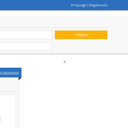
Prisijungti
Registruotis
Ieškoti
<
nti duomenis