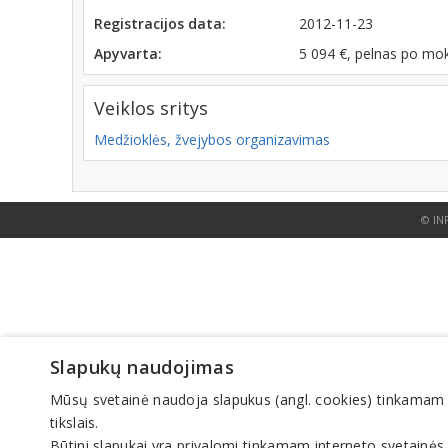
Registracijos data:
2012-11-23
Apyvarta:
5 094 €, pelnas po mo
Veiklos sritys
Medžioklės, žvejybos organizavimas
© IN
Slapukų naudojimas
Mūsų svetainė naudoja slapukus (angl. cookies) tinkamam sve
tikslais.
Būtini slapukai yra privalomi tinkamam interneto svetainės