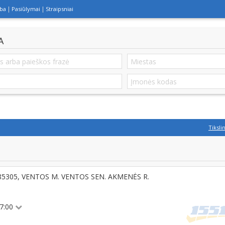
lba
Pasiūlymai
Straipsniai
A
Tiksli
LT-85305, VENTOS M. VENTOS SEN. AKMENĖS R.
17:00