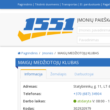
Pagrindinis
Tikslinti duomenis
Transportas
El. parduotuvės
Paga
ĮMONIŲ PAIEŠK
Pagrindinis
Įmonės
MAIGŲ MEDŽIOTOJŲ KLUBAS
MAIGŲ MEDŽIOTOJŲ KLUBAS
Informacija
Žemėlapis
Darbuotojai
Adresas:
Statybininkų g. 11, 
Telefonas:
+370 (687) 34904
Darbo laikas:
atidaryta
V: 08:00 - 
Kodas:
302920979