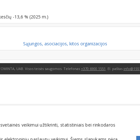
kesčių -13,6 % (2025 m.)
Sąjungos, asociacijos, kitos organizacijos
FOMINTA, UAB. Visos teisės saugomos. Telefonas
+370 6900 1551
. El. paštas
info@1551
tainės veikimui užtikrinti, statistiniais bei rinkodaros
 ir elektroninių paslaugų veikimui. Šiems slapukams nėra