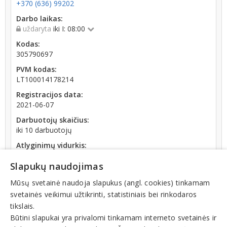
+370 (636) 99202
Darbo laikas:
uždaryta
iki I: 08:00
Kodas:
305790697
PVM kodas:
LT100014178214
Registracijos data:
2021-06-07
Darbuotojų skaičius:
iki 10 darbuotojų
Atlyginimų vidurkis:
1 256,00 € (2026 m. 06 mėn.)
Slapukų naudojimas
SoDra įmokų suma:
1 906,06 € (2026 m. 06 mėn.)
Mūsų svetainė naudoja slapukus (angl. cookies) tinkamam
svetainės veikimui užtikrinti, statistiniais bei rinkodaros
Apyvarta:
tikslais.
164 310 €, pelnas po mokesčių 19,3 % (2025 m.)
Būtini slapukai yra privalomi tinkamam interneto svetainės ir