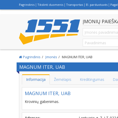
Pagrindinis
Tikslinti duomenis
Transportas
El. parduotuvės
Paga
ĮMONIŲ PAIEŠK
Pagrindinis
Įmonės
MAGNUM ITER, UAB
MAGNUM ITER, UAB
Informacija
Žemėlapis
Kreditingumas
Da
MAGNUM ITER, UAB
Krovinių gabenimas.
Adresas:
Lentvario g. 7, LT-022