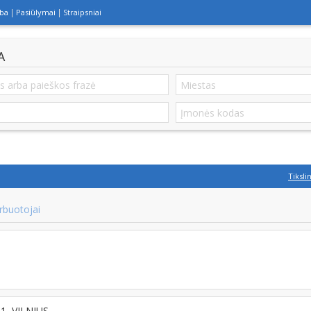
lba
Pasiūlymai
Straipsniai
A
Tiksli
rbuotojai
41, VILNIUS