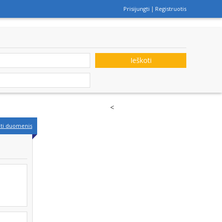
Prisijungti
Registruotis
Ieškoti
<
nti duomenis