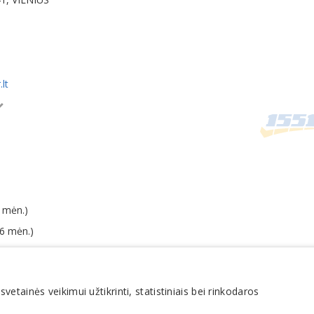
lt
 mėn.)
06 mėn.)
po mokesčių 0,9 % (2025 m.)
tainės veikimui užtikrinti, statistiniais bei rinkodaros