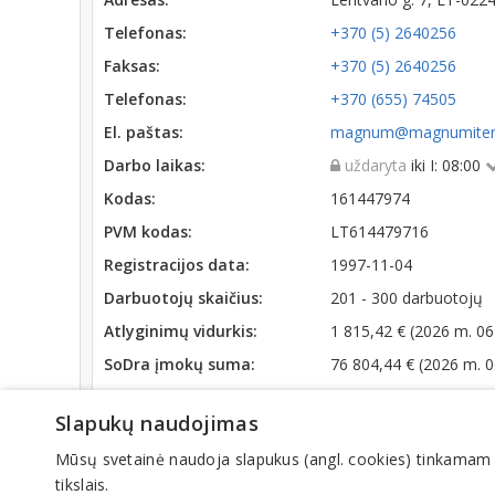
Telefonas:
+370 (5) 2640256
Faksas:
+370 (5) 2640256
Telefonas:
+370 (655) 74505
El. paštas:
magnum@magnumiter.
Darbo laikas:
uždaryta
iki I: 08:00
Kodas:
161447974
PVM kodas:
LT614479716
Registracijos data:
1997-11-04
Darbuotojų skaičius:
201 - 300 darbuotojų
Atlyginimų vidurkis:
1 815,42 € (2026 m. 06
SoDra įmokų suma:
76 804,44 € (2026 m. 
Apyvarta:
16 791 816 €, pelnas 
Slapukų naudojimas
Veiklos sritys
Mūsų svetainė naudoja slapukus (angl. cookies) tinkamam sve
tikslais.
Automobilių transportas, paslaugos