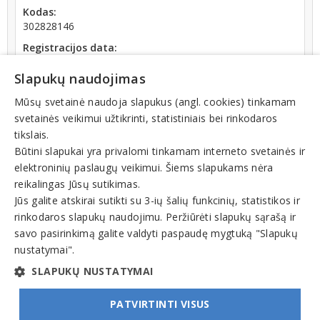
Kodas:
302828146
Registracijos data:
2012-07-26
Slapukų naudojimas
Apyvarta:
19 625 €, pelnas po mokesčių 0,0 % (2019 m.)
Mūsų svetainė naudoja slapukus (angl. cookies) tinkamam
svetainės veikimui užtikrinti, statistiniais bei rinkodaros
tikslais.
Būtini slapukai yra privalomi tinkamam interneto svetainės ir
elektroninių paslaugų veikimui. Šiems slapukams nėra
reikalingas Jūsų sutikimas.
Teisinis statusas: išregistruotas (nuo 2021-05-14)
Jūs galite atskirai sutikti su 3-ių šalių funkcinių, statistikos ir
rinkodaros slapukų naudojimu. Peržiūrėti slapukų sąrašą ir
Veiklos sritys
savo pasirinkimą galite valdyti paspaudę mygtuką "Slapukų
nustatymai".
Leidyba
SLAPUKŲ NUSTATYMAI
PATVIRTINTI VISUS
© INFOMINTA, UAB. Visos teisės saugomos. Telefonas
+370 6900 1551
. El. paštas