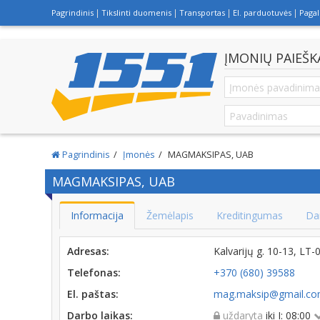
Pagrindinis
Tikslinti duomenis
Transportas
El. parduotuvės
Paga
ĮMONIŲ PAIEŠK
Pagrindinis
Įmonės
MAGMAKSIPAS, UAB
MAGMAKSIPAS, UAB
Informacija
Žemėlapis
Kreditingumas
Da
Adresas:
Kalvarijų g. 10-13, LT
Telefonas:
+370 (680) 39588
El. paštas:
mag.maksip@gmail.c
Darbo laikas:
uždaryta
iki I: 08:00