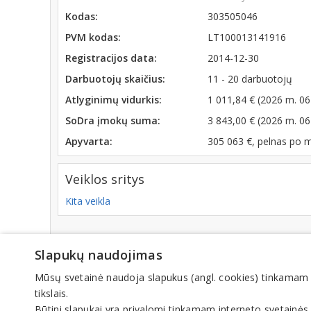
Kodas:
303505046
PVM kodas:
LT100013141916
Registracijos data:
2014-12-30
Darbuotojų skaičius:
11 - 20 darbuotojų
Atlyginimų vidurkis:
1 011,84 € (2026 m. 06
SoDra įmokų suma:
3 843,00 € (2026 m. 06
Apyvarta:
305 063 €, pelnas po 
Veiklos sritys
Kita veikla
Slapukų naudojimas
© IN
Mūsų svetainė naudoja slapukus (angl. cookies) tinkamam sve
tikslais.
Būtini slapukai yra privalomi tinkamam interneto svetainės