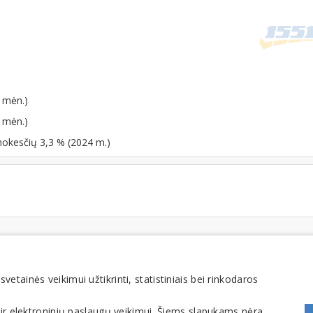
 mėn.)
 mėn.)
mokesčių 3,3 % (2024 m.)
FOMINTA, UAB. Visos teisės saugomos. Telefonas
+370 6900 1551
. El. paštas
info@1551
tainės veikimui užtikrinti, statistiniais bei rinkodaros
 ir elektroninių paslaugų veikimui. Šiems slapukams nėra