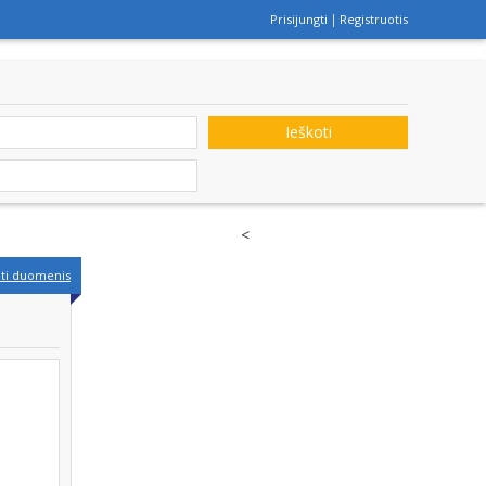
Prisijungti
Registruotis
Ieškoti
<
nti duomenis