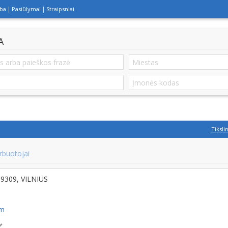
lba
Pasiūlymai
Straipsniai
A
Tiksli
rbuotojai
-09309, VILNIUS
om