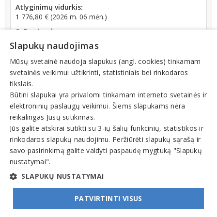
Atlyginimų vidurkis:
1 776,80 € (2026 m. 06 mėn.)
SoDra įmokų suma:
2 267,57 € (2026 m. 06 mėn.)
Slapukų naudojimas
Apyvarta:
Mūsų svetainė naudoja slapukus (angl. cookies) tinkamam
270 368 €, pelnas po mokesčių 0,6 % (2024 m.)
svetainės veikimui užtikrinti, statistiniais bei rinkodaros
tikslais.
Būtini slapukai yra privalomi tinkamam interneto svetainės ir
elektroninių paslaugų veikimui. Šiems slapukams nėra
reikalingas Jūsų sutikimas.
Jūs galite atskirai sutikti su 3-ių šalių funkcinių, statistikos ir
rinkodaros slapukų naudojimu. Peržiūrėti slapukų sąrašą ir
Veiklos sritys
savo pasirinkimą galite valdyti paspaudę mygtuką "Slapukų
nustatymai".
Kompiuterių programinė įranga, programavimas
SLAPUKŲ NUSTATYMAI
PATVIRTINTI VISUS
© INFOMINTA, UAB. Visos teisės saugomos. Telefonas
+370 6900 1551
. El. paštas
info@1551.info