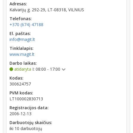
Adresas:
Kalvarijų g. 292-29, LT-08318, VILNIUS
Telefonas:
+370 (674) 47188
El. paštas:
info@magit.lt
Tinklalapis:
www.magit.lt
Darbo laikas:
atidaryta
I: 08:00 - 17:00
Kodas:
300624757
PVM kodas:
LT100002830713
Registracijos data:
2006-12-13
Darbuotojų skaičius:
iki 10 darbuotojų