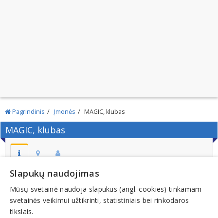
Pagrindinis
Įmonės
MAGIC, klubas
MAGIC, klubas
Slapukų naudojimas
Adresas:
Studentų g. 45 A, LT-51365, KAUNAS
Mūsų svetainė naudoja slapukus (angl. cookies) tinkamam
svetainės veikimui užtikrinti, statistiniais bei rinkodaros
Telefonas:
tikslais.
+370 (687) 36708