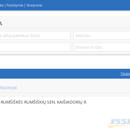
lba
Pasiūlymai
Straipsniai
A
Tiksli
rbuotojai
7, RUMŠIŠKĖS RUMŠIŠKIŲ SEN. KAIŠIADORIŲ R.