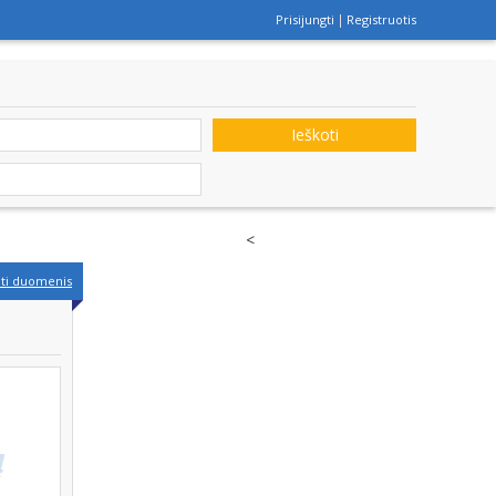
Prisijungti
Registruotis
Ieškoti
<
nti duomenis