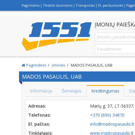
Pagrindinis
Tikslinti duomenis
Transportas
El. parduotuvės
Paga
ĮMONIŲ PAIEŠK
Pagrindinis
Įmonės
MADOS PASAULIS, UAB
MADOS PASAULIS, UAB
Informacija
Žemėlapis
Kreditingumas
Da
Adresas:
Marių g. 37, LT-5633
Telefonas:
+370 (690) 34870
El. paštas:
info@madospasaulis.lt
Tinklalapis:
www.madospasaulis.lt