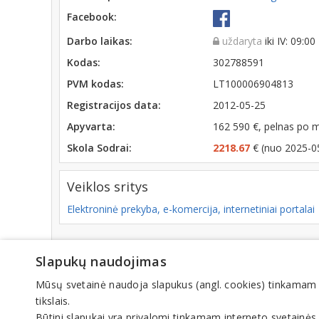
Facebook:
Darbo laikas:
uždaryta
iki IV: 09:00
Kodas:
302788591
PVM kodas:
LT100006904813
Registracijos data:
2012-05-25
Apyvarta:
162 590 €, pelnas po 
Skola Sodrai:
2218.67
€ (nuo 2025-0
Veiklos sritys
Elektroninė prekyba, e-komercija, internetiniai portalai
Slapukų naudojimas
© IN
Mūsų svetainė naudoja slapukus (angl. cookies) tinkamam sve
tikslais.
Būtini slapukai yra privalomi tinkamam interneto svetainės