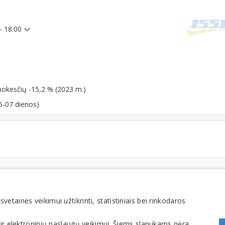
 - 18:00
mokesčių -15,2 % (2023 m.)
5-07 dienos)
FOMINTA, UAB. Visos teisės saugomos. Telefonas
+370 6900 1551
. El. paštas
info@1551
tainės veikimui užtikrinti, statistiniais bei rinkodaros
 ir elektroninių paslaugų veikimui. Šiems slapukams nėra