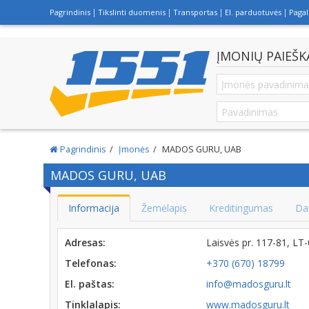
Pagrindinis
Tikslinti duomenis
Transportas
El. parduotuvės
Paga
ĮMONIŲ PAIEŠK
Pagrindinis
Įmonės
MADOS GURU, UAB
MADOS GURU, UAB
Informacija
Žemėlapis
Kreditingumas
Da
Adresas:
Laisvės pr. 117-81, LT
Telefonas:
+370 (670) 18799
El. paštas:
info@madosguru.lt
Tinklalapis:
www.madosguru.lt