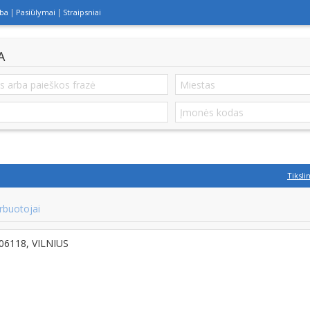
lba
Pasiūlymai
Straipsniai
A
Tiksli
rbuotojai
-06118, VILNIUS