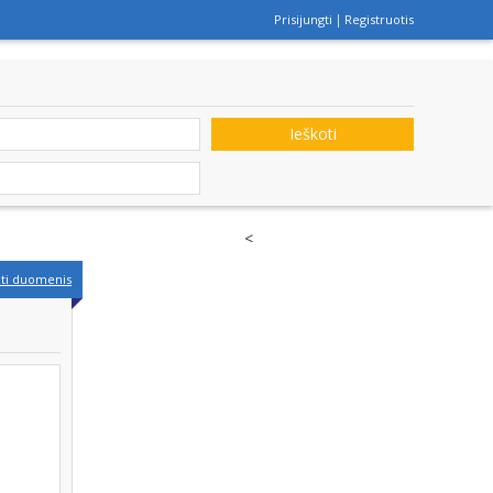
Prisijungti
Registruotis
Ieškoti
<
nti duomenis