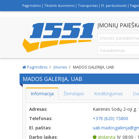
Pagrindinis
Tikslinti duomenis
Transportas
El. parduotuvės
Paga
ĮMONIŲ PAIEŠK
Pagrindinis
Įmonės
MADOS GALERIJA, UAB
MADOS GALERIJA, UAB
Informacija
Žemėlapis
Kreditingumas
Da
Adresas:
Kairėnės Sodų 2-oji g.
Telefonas:
+370 (620) 15800
El. paštas:
uab.madosgalerija@gm
Darbo laikas:
atidaryta
IV: 08:00 -