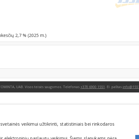
okesčių 2,7 % (2025 m.)
FOMINTA, UAB. Visos teisės saugomos. Telefonas
+370 6900 1551
. El. paštas
info@1551
tainės veikimui užtikrinti, statistiniais bei rinkodaros
 ir elektroninių paslaugų veikimui. Šiems slapukams nėra