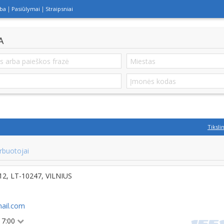
lba
Pasiūlymai
Straipsniai
A
Tiksli
rbuotojai
 12, LT-10247, VILNIUS
ail.com
 17:00