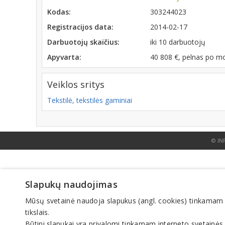
Kodas:
303244023
Registracijos data:
2014-02-17
Darbuotojų skaičius:
iki 10 darbuotojų
Apyvarta:
40 808 €, pelnas po m
Veiklos sritys
Tekstilė, tekstilės gaminiai
© IN
Slapukų naudojimas
Mūsų svetainė naudoja slapukus (angl. cookies) tinkamam sve
tikslais.
Būtini slapukai yra privalomi tinkamam interneto svetainės