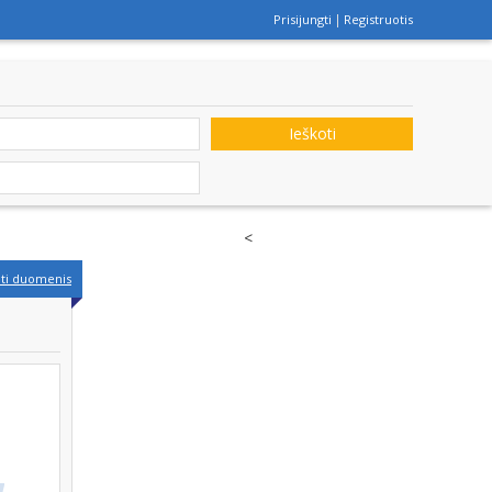
Prisijungti
Registruotis
Ieškoti
<
nti duomenis