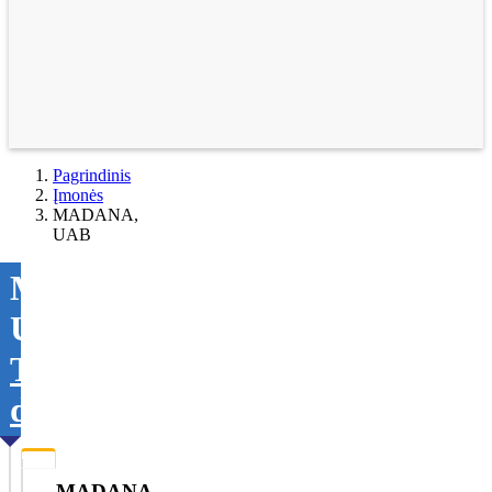
Pagrindinis
Įmonės
MADANA,
UAB
MADANA,
UAB
Tikslinti
duomenis
MADANA,