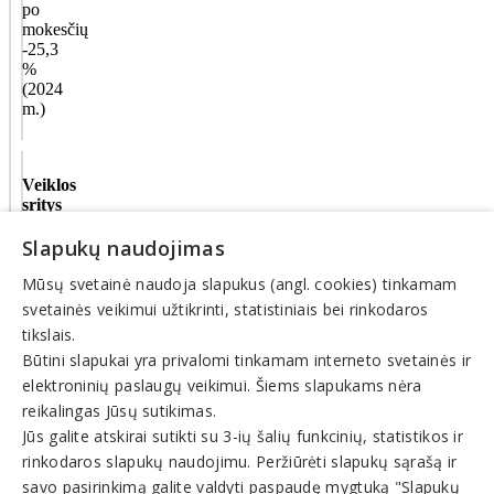
po
mokesčių
-25,3
%
(2024
m.)
Veiklos
sritys
Slapukų naudojimas
Veterinarija,
veterinarijos
Mūsų svetainė naudoja slapukus (angl. cookies) tinkamam
paslaugos
Veterinarijos
svetainės veikimui užtikrinti, statistiniais bei rinkodaros
vaistinės,
tikslais.
vaistai
Būtini slapukai yra privalomi tinkamam interneto svetainės ir
elektroninių paslaugų veikimui. Šiems slapukams nėra
© INFOMINTA, UAB. Visos teisės saugomos. Telefonas
+370
reikalingas Jūsų sutikimas.
6900 1551
. El. paštas
info@1551.info
Jūs galite atskirai sutikti su 3-ių šalių funkcinių, statistikos ir
Pagrindinis
rinkodaros slapukų naudojimu. Peržiūrėti slapukų sąrašą ir
Tikslinti duomenis
savo pasirinkimą galite valdyti paspaudę mygtuką "Slapukų
Transportas